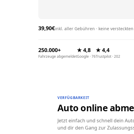
39,90€
inkl. aller Gebühren · keine versteckte
250.000+
★ 4,8
★ 4,4
Fahrzeuge abgemeldet
Google · 76
Trustpilot · 202
VERFÜGBARKEIT
Auto online abme
Jetzt einfach und schnell dein A
und dir den Gang zur Zulassungss