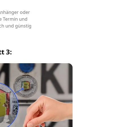
 Anhänger oder
e Termin und
ch und günstig
t 3: