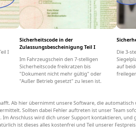
Sicherheitscode in der
Sicherh
Zulassungsbescheinigung Teil I
il I
Die 3-st
-
Im Fahrzeugschein den 7-stelligen
Siegelpl
Sicherheitscode freikratzen bis
auf beid
"Dokument nicht mehr gültig" oder
freilege
"Außer Betrieb gesetzt" zu lesen ist.
afft. Ab hier übernimmt unsere Software, die automatisch 
rmittelt. Sollten dabei Fehler auftreten ist unser Team sofo
it. Im Anschluss wird dich unser Support kontaktieren, un
türlich ist dieses alles kostenfrei und Teil unserer Festpre