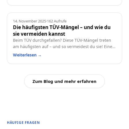
wichtig sind und wie du dein Auto langfristig
wertstabil hältst.
Ratgeber
14. November 2025
·
162
Aufrufe
Die häufigsten TÜV-Mängel – und wie du
sie vermeiden kannst
Beim TÜV durchgefallen? Diese TÜV-Mängel treten
am häufigsten auf – und so vermeidest du sie! Eine
praktische Checkliste für alle Autofahrer.
Weiterlesen
→
Zum Blog und mehr erfahren
HÄUFIGE FRAGEN