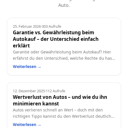
Auto.
Ratgeber
25. Februar 2026
·
303
Aufrufe
Garantie vs. Gewährleistung beim
Autokauf – der Unterschied einfach
erklärt
Garantie oder Gewährleistung beim Autokauf? Hier
erfährst du den Unterschied, welche Rechte du hast
und worauf du beim Neu- oder Gebrauchtwagen
Weiterlesen
→
achten solltest.
Ratgeber
12. Dezember 2025
·
112
Aufrufe
Wertverlust von Autos – und wie du ihn
minimieren kannst
Autos verlieren schnell an Wert – doch mit den
richtigen Tipps kannst du den Wertverlust deutlich
reduzieren. Erfahre, welche Faktoren besonders
Weiterlesen
→