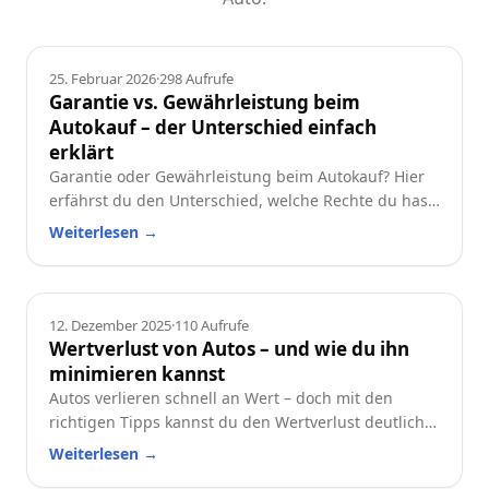
Ratgeber
25. Februar 2026
·
298
Aufrufe
Garantie vs. Gewährleistung beim
Autokauf – der Unterschied einfach
erklärt
Garantie oder Gewährleistung beim Autokauf? Hier
erfährst du den Unterschied, welche Rechte du hast
und worauf du beim Neu- oder Gebrauchtwagen
Weiterlesen
→
achten solltest.
Ratgeber
12. Dezember 2025
·
110
Aufrufe
Wertverlust von Autos – und wie du ihn
minimieren kannst
Autos verlieren schnell an Wert – doch mit den
richtigen Tipps kannst du den Wertverlust deutlich
reduzieren. Erfahre, welche Faktoren besonders
Weiterlesen
→
wichtig sind und wie du dein Auto langfristig