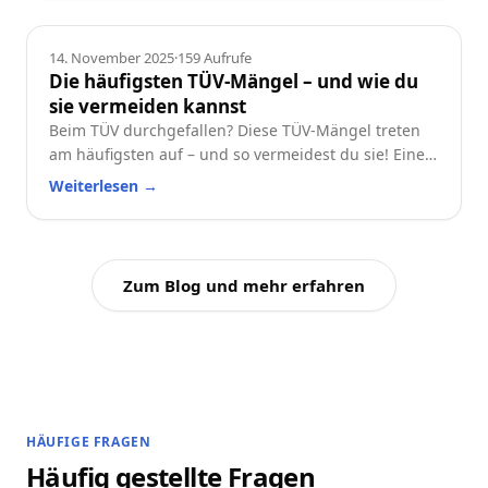
wertstabil hältst.
Ratgeber
14. November 2025
·
159
Aufrufe
Die häufigsten TÜV-Mängel – und wie du
sie vermeiden kannst
Beim TÜV durchgefallen? Diese TÜV-Mängel treten
am häufigsten auf – und so vermeidest du sie! Eine
praktische Checkliste für alle Autofahrer.
Weiterlesen
→
Zum Blog und mehr erfahren
HÄUFIGE FRAGEN
Häufig gestellte Fragen