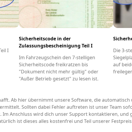
Sicherheitscode in der
Sicherh
Zulassungsbescheinigung Teil I
il I
Die 3-st
-
Im Fahrzeugschein den 7-stelligen
Siegelpl
Sicherheitscode freikratzen bis
auf beid
"Dokument nicht mehr gültig" oder
freilege
"Außer Betrieb gesetzt" zu lesen ist.
afft. Ab hier übernimmt unsere Software, die automatisch 
rmittelt. Sollten dabei Fehler auftreten ist unser Team sofo
it. Im Anschluss wird dich unser Support kontaktieren, un
türlich ist dieses alles kostenfrei und Teil unserer Festpre