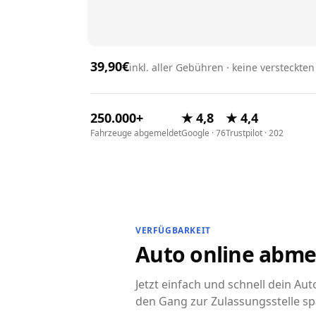
39,90€
inkl. aller Gebühren · keine versteckte
250.000+
★ 4,8
★ 4,4
Fahrzeuge abgemeldet
Google · 76
Trustpilot · 202
VERFÜGBARKEIT
Auto online abme
Jetzt einfach und schnell dein Au
den Gang zur Zulassungsstelle sp