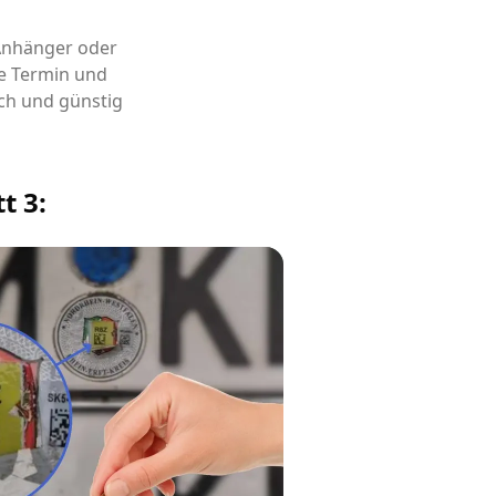
 Anhänger oder
e Termin und
ch und günstig
t 3: