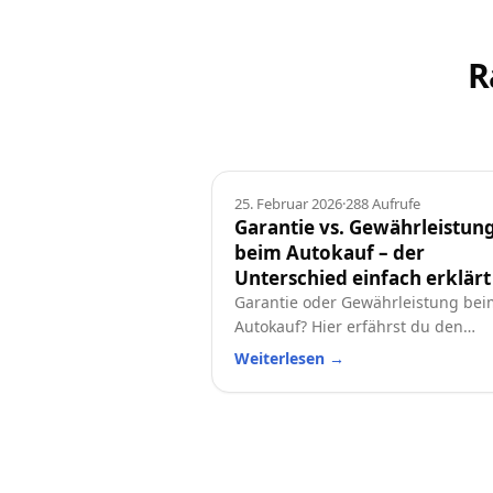
R
Ratgeber
25. Februar 2026
·
288
Aufrufe
Garantie vs. Gewährleistun
beim Autokauf – der
Unterschied einfach erklärt
Garantie oder Gewährleistung bei
Autokauf? Hier erfährst du den
Unterschied, welche Rechte du has
Weiterlesen
→
und worauf du beim Neu- oder
Gebrauchtwagen achten solltest.