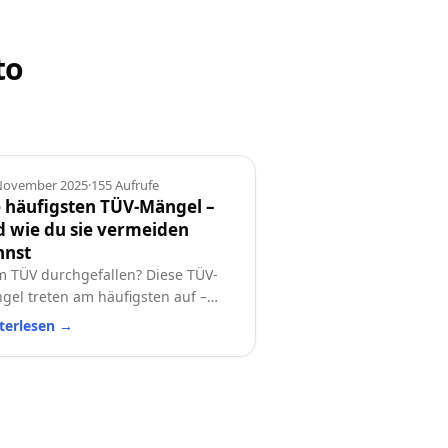
to
geber
 November 2025
·
155
Aufrufe
 häufigsten TÜV-Mängel –
 wie du sie vermeiden
nnst
m TÜV durchgefallen? Diese TÜV-
gel treten am häufigsten auf –
 so vermeidest du sie! Eine
terlesen
→
tische Checkliste für alle
ofahrer.