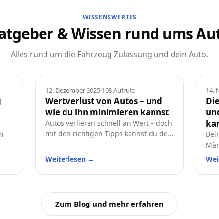
WISSENSWERTES
atgeber & Wissen rund ums Au
Alles rund um die Fahrzeug Zulassung und dein Auto.
Ratgeber
Rat
12. Dezember 2025
·
108
Aufrufe
14.
g
Wertverlust von Autos – und
Die
wie du ihn minimieren kannst
und
ka
Autos verlieren schnell an Wert – doch
mit den richtigen Tipps kannst du den
m
Bei
Wertverlust deutlich reduzieren.
Män
Erfahre, welche Faktoren besonders
t
und
Weiterlesen
→
Wei
wichtig sind und wie du dein Auto
prak
langfristig wertstabil hältst.
Aut
Zum Blog und mehr erfahren