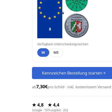
D
Verfügbare Unterscheidungszeichen
W
ME
Kennzeichen Bestellung starten
7,30€
ab
pro Schild · inkl. kostenlosem Versand
★ 4,8
★ 4,4
Google · 76
Trustpilot · 202