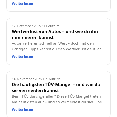
und worauf du beim Neu- oder Gebrauchtwagen
Weiterlesen
→
achten solltest.
Ratgeber
12. Dezember 2025
·
111
Aufrufe
Wertverlust von Autos – und wie du ihn
minimieren kannst
Autos verlieren schnell an Wert – doch mit den
richtigen Tipps kannst du den Wertverlust deutlich
reduzieren. Erfahre, welche Faktoren besonders
Weiterlesen
→
wichtig sind und wie du dein Auto langfristig
wertstabil hältst.
Ratgeber
14. November 2025
·
159
Aufrufe
Die häufigsten TÜV-Mängel – und wie du
sie vermeiden kannst
Beim TÜV durchgefallen? Diese TÜV-Mängel treten
am häufigsten auf – und so vermeidest du sie! Eine
praktische Checkliste für alle Autofahrer.
Weiterlesen
→