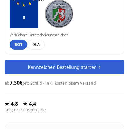
D
Verfügbare Unterscheidungszeichen
BOT
GLA
Kennzeichen Bestellung starten
7,30€
ab
pro Schild · inkl. kostenlosem Versand
★ 4,8
★ 4,4
Google · 76
Trustpilot · 202