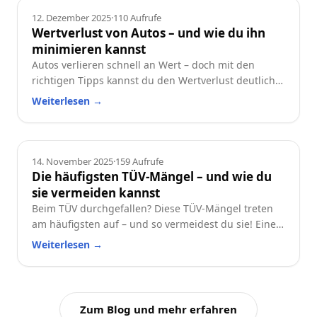
Ratgeber
12. Dezember 2025
·
110
Aufrufe
Wertverlust von Autos – und wie du ihn
minimieren kannst
Autos verlieren schnell an Wert – doch mit den
richtigen Tipps kannst du den Wertverlust deutlich
reduzieren. Erfahre, welche Faktoren besonders
Weiterlesen
→
wichtig sind und wie du dein Auto langfristig
wertstabil hältst.
Ratgeber
14. November 2025
·
159
Aufrufe
Die häufigsten TÜV-Mängel – und wie du
sie vermeiden kannst
Beim TÜV durchgefallen? Diese TÜV-Mängel treten
am häufigsten auf – und so vermeidest du sie! Eine
praktische Checkliste für alle Autofahrer.
Weiterlesen
→
Zum Blog und mehr erfahren