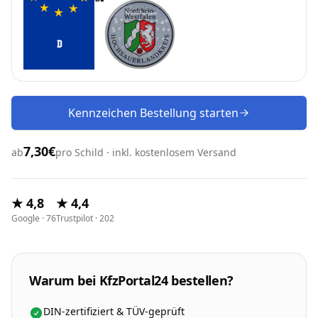
D
Kennzeichen Bestellung starten
7,30€
ab
pro Schild · inkl. kostenlosem Versand
★ 4,8
★ 4,4
Google · 76
Trustpilot · 202
Warum bei KfzPortal24 bestellen?
DIN-zertifiziert & TÜV-geprüft