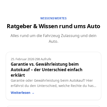
WISSENSWERTES
Ratgeber & Wissen rund ums Auto
Alles rund um die Fahrzeug Zulassung und dein
Auto.
Ratgeber
25. Februar 2026
·
298
Aufrufe
Garantie vs. Gewährleistung beim
Autokauf – der Unterschied einfach
erklärt
Garantie oder Gewährleistung beim Autokauf? Hier
erfährst du den Unterschied, welche Rechte du hast
und worauf du beim Neu- oder Gebrauchtwagen
Weiterlesen
→
achten solltest.