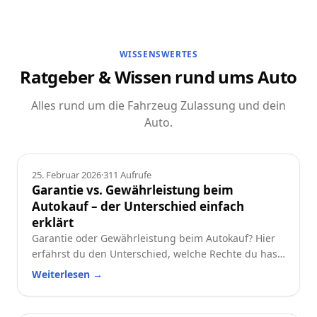
WISSENSWERTES
Ratgeber & Wissen rund ums Auto
Alles rund um die Fahrzeug Zulassung und dein
Auto.
Ratgeber
25. Februar 2026
·
311
Aufrufe
Garantie vs. Gewährleistung beim
Autokauf – der Unterschied einfach
erklärt
Garantie oder Gewährleistung beim Autokauf? Hier
erfährst du den Unterschied, welche Rechte du hast
und worauf du beim Neu- oder Gebrauchtwagen
Weiterlesen
→
achten solltest.