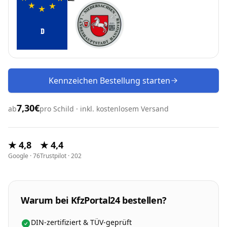
D
Kennzeichen Bestellung starten
7,30€
ab
pro Schild · inkl. kostenlosem Versand
★ 4,8
★ 4,4
Google · 76
Trustpilot · 202
Warum bei KfzPortal24 bestellen?
DIN-zertifiziert & TÜV-geprüft