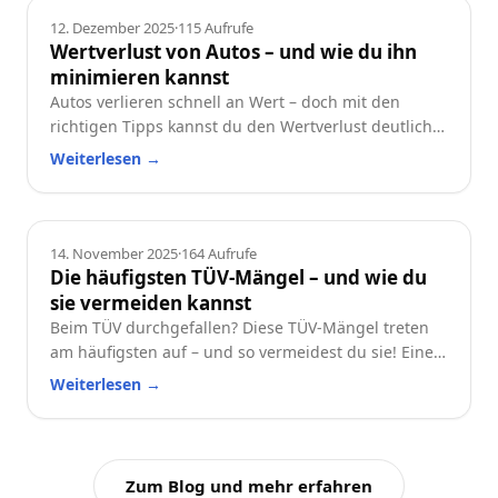
Ratgeber
12. Dezember 2025
·
115
Aufrufe
Wertverlust von Autos – und wie du ihn
minimieren kannst
Autos verlieren schnell an Wert – doch mit den
richtigen Tipps kannst du den Wertverlust deutlich
reduzieren. Erfahre, welche Faktoren besonders
Weiterlesen
→
wichtig sind und wie du dein Auto langfristig
wertstabil hältst.
Ratgeber
14. November 2025
·
164
Aufrufe
Die häufigsten TÜV-Mängel – und wie du
sie vermeiden kannst
Beim TÜV durchgefallen? Diese TÜV-Mängel treten
am häufigsten auf – und so vermeidest du sie! Eine
praktische Checkliste für alle Autofahrer.
Weiterlesen
→
Zum Blog und mehr erfahren