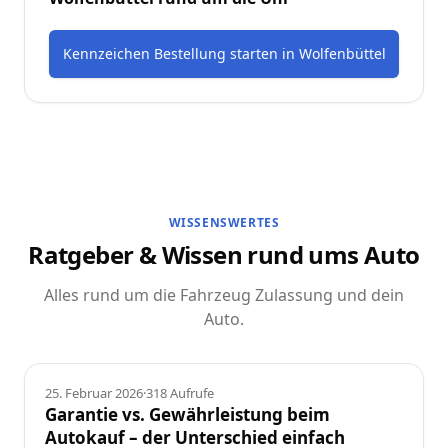
Kennzeichen Bestellung starten
in
Wolfenbüttel
WISSENSWERTES
Ratgeber & Wissen rund ums Auto
Alles rund um die Fahrzeug Zulassung und dein
Auto.
Ratgeber
25. Februar 2026
·
318
Aufrufe
Garantie vs. Gewährleistung beim
Autokauf – der Unterschied einfach