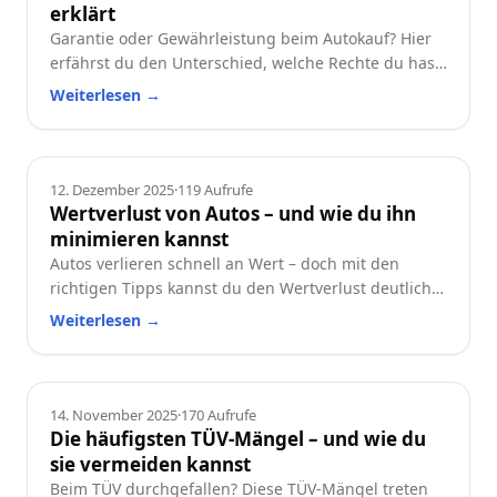
erklärt
Garantie oder Gewährleistung beim Autokauf? Hier
erfährst du den Unterschied, welche Rechte du hast
und worauf du beim Neu- oder Gebrauchtwagen
Weiterlesen
→
achten solltest.
Ratgeber
12. Dezember 2025
·
119
Aufrufe
Wertverlust von Autos – und wie du ihn
minimieren kannst
Autos verlieren schnell an Wert – doch mit den
richtigen Tipps kannst du den Wertverlust deutlich
reduzieren. Erfahre, welche Faktoren besonders
Weiterlesen
→
wichtig sind und wie du dein Auto langfristig
wertstabil hältst.
Ratgeber
14. November 2025
·
170
Aufrufe
Die häufigsten TÜV-Mängel – und wie du
sie vermeiden kannst
Beim TÜV durchgefallen? Diese TÜV-Mängel treten