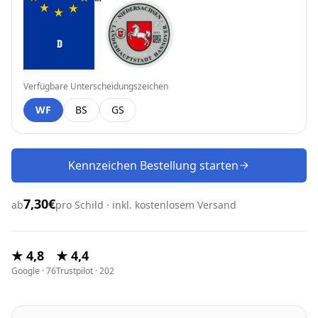
D
Verfügbare Unterscheidungszeichen
WF
BS
GS
Kennzeichen Bestellung starten
7,30€
ab
pro Schild · inkl. kostenlosem Versand
★ 4,8
★ 4,4
Google · 76
Trustpilot · 202