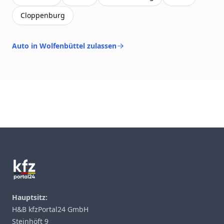
Cloppenburg
Auto in Wolfenbüttel zulassen
Footer
Hauptsitz:
H&B kfzPortal24 GmbH
Steinhöft 9