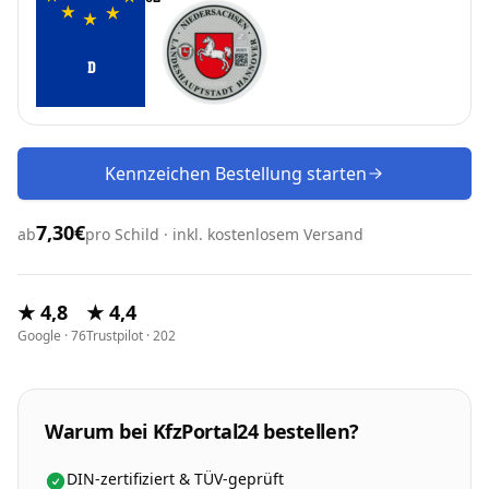
D
Kennzeichen Bestellung starten
7,30€
ab
pro Schild · inkl. kostenlosem Versand
★ 4,8
★ 4,4
Google · 76
Trustpilot · 202
Warum bei KfzPortal24 bestellen?
DIN-zertifiziert & TÜV-geprüft