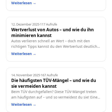
und worauf du beim Neu- oder Gebrauchtwagen
Weiterlesen
→
achten solltest.
Ratgeber
12. Dezember 2025
·
117
Aufrufe
Wertverlust von Autos – und wie du ihn
minimieren kannst
Autos verlieren schnell an Wert – doch mit den
richtigen Tipps kannst du den Wertverlust deutlich
reduzieren. Erfahre, welche Faktoren besonders
Weiterlesen
→
wichtig sind und wie du dein Auto langfristig
wertstabil hältst.
Ratgeber
14. November 2025
·
167
Aufrufe
Die häufigsten TÜV-Mängel – und wie du
sie vermeiden kannst
Beim TÜV durchgefallen? Diese TÜV-Mängel treten
am häufigsten auf – und so vermeidest du sie! Eine
praktische Checkliste für alle Autofahrer.
Weiterlesen
→