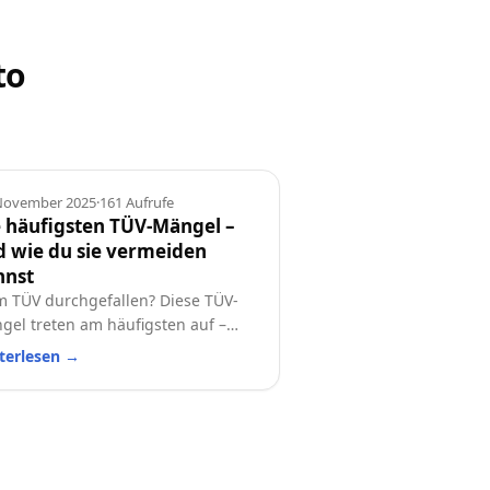
to
geber
 November 2025
·
161
Aufrufe
 häufigsten TÜV-Mängel –
 wie du sie vermeiden
nnst
m TÜV durchgefallen? Diese TÜV-
gel treten am häufigsten auf –
 so vermeidest du sie! Eine
terlesen
→
tische Checkliste für alle
ofahrer.