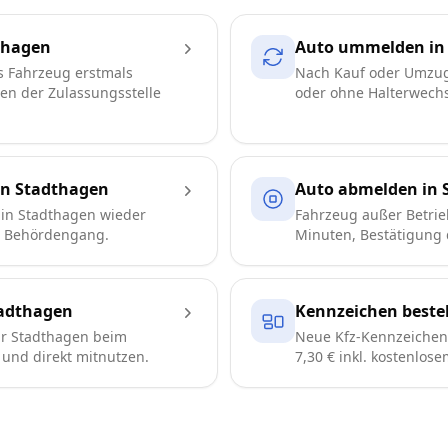
thagen
Auto ummelden in
s Fahrzeug erstmals
Nach Kauf oder Umzug
ren der Zulassungsstelle
oder ohne Halterwechse
in Stadthagen
Auto abmelden in 
in Stadthagen wieder
Fahrzeug außer Betrie
e Behördengang.
Minuten, Bestätigung d
adthagen
Kennzeichen bestel
r Stadthagen beim
Neue Kfz-Kennzeichen 
n und direkt mitnutzen.
7,30 € inkl. kostenlos