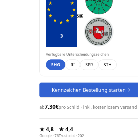
D
Verfügbare Unterscheidungszeichen
SHG
RI
SPR
STH
Kennzeichen Bestellung starten
7,30€
ab
pro Schild · inkl. kostenlosem Versand
★ 4,8
★ 4,4
Google · 76
Trustpilot · 202