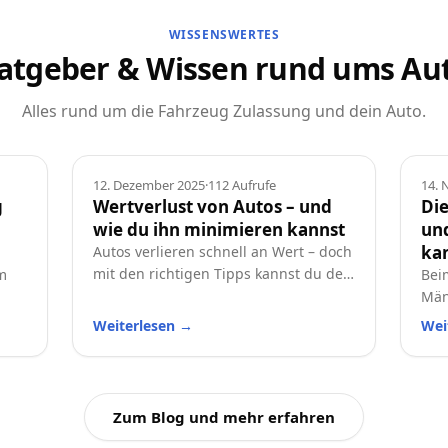
WISSENSWERTES
atgeber & Wissen rund ums Au
Alles rund um die Fahrzeug Zulassung und dein Auto.
Ratgeber
Rat
12. Dezember 2025
·
112
Aufrufe
14.
g
Wertverlust von Autos – und
Die
wie du ihn minimieren kannst
und
ka
Autos verlieren schnell an Wert – doch
mit den richtigen Tipps kannst du den
m
Bei
Wertverlust deutlich reduzieren.
Män
Erfahre, welche Faktoren besonders
t
und
Weiterlesen
→
Wei
wichtig sind und wie du dein Auto
prak
langfristig wertstabil hältst.
Aut
Zum Blog und mehr erfahren