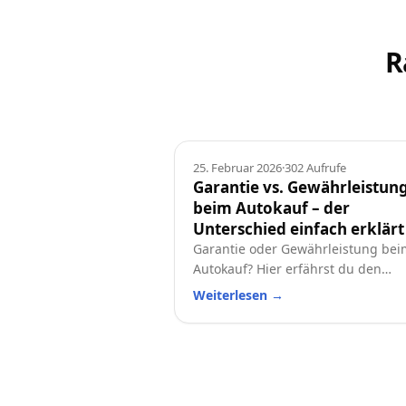
R
Ratgeber
25. Februar 2026
·
302
Aufrufe
Garantie vs. Gewährleistun
beim Autokauf – der
Unterschied einfach erklärt
Garantie oder Gewährleistung bei
Autokauf? Hier erfährst du den
Unterschied, welche Rechte du has
Weiterlesen
→
und worauf du beim Neu- oder
Gebrauchtwagen achten solltest.