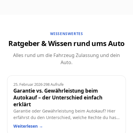
WISSENSWERTES
Ratgeber & Wissen rund ums Auto
Alles rund um die Fahrzeug Zulassung und dein
Auto.
Ratgeber
25. Februar 2026
·
298
Aufrufe
Garantie vs. Gewährleistung beim
Autokauf – der Unterschied einfach
erklärt
Garantie oder Gewährleistung beim Autokauf? Hier
erfährst du den Unterschied, welche Rechte du hast
und worauf du beim Neu- oder Gebrauchtwagen
Weiterlesen
→
achten solltest.