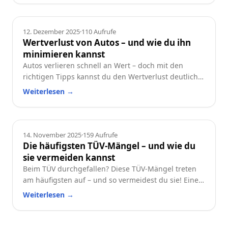
Ratgeber
12. Dezember 2025
·
110
Aufrufe
Wertverlust von Autos – und wie du ihn
minimieren kannst
Autos verlieren schnell an Wert – doch mit den
richtigen Tipps kannst du den Wertverlust deutlich
reduzieren. Erfahre, welche Faktoren besonders
Weiterlesen
→
wichtig sind und wie du dein Auto langfristig
wertstabil hältst.
Ratgeber
14. November 2025
·
159
Aufrufe
Die häufigsten TÜV-Mängel – und wie du
sie vermeiden kannst
Beim TÜV durchgefallen? Diese TÜV-Mängel treten
am häufigsten auf – und so vermeidest du sie! Eine
praktische Checkliste für alle Autofahrer.
Weiterlesen
→