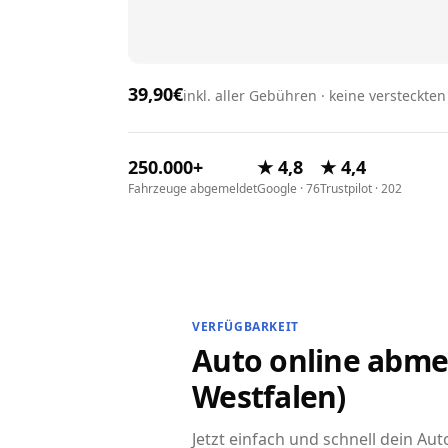
39,90€
inkl. aller Gebühren · keine versteckte
250.000+
★ 4,8
★ 4,4
Fahrzeuge abgemeldet
Google · 76
Trustpilot · 202
VERFÜGBARKEIT
Auto online abmel
Westfalen)
Jetzt einfach und schnell dein Au