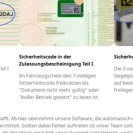
Sicherheitscode in der
Sicherh
Zulassungsbescheinigung Teil I
il I
Die 3-st
-
Im Fahrzeugschein den 7-stelligen
Siegelpl
Sicherheitscode freikratzen bis
auf beid
"Dokument nicht mehr gültig" oder
freilege
"Außer Betrieb gesetzt" zu lesen ist.
afft. Ab hier übernimmt unsere Software, die automatisch 
rmittelt. Sollten dabei Fehler auftreten ist unser Team sofo
it. Im Anschluss wird dich unser Support kontaktieren, un