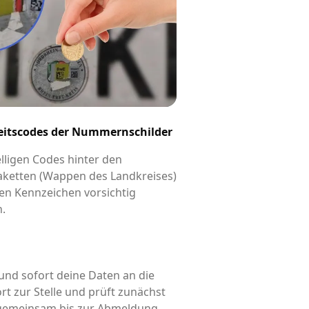
eitscodes der Nummernschilder
elligen Codes hinter den
aketten (Wappen des Landkreises)
en Kennzeichen vorsichtig
n.
und sofort deine Daten an die
rt zur Stelle und prüft zunächst
d gemeinsam bis zur Abmeldung