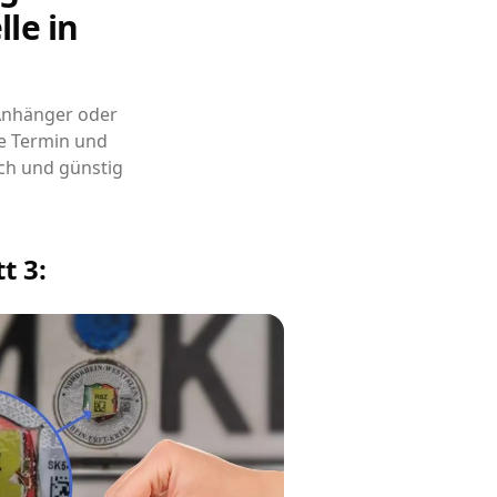
le in
 Anhänger oder
e Termin und
ch und günstig
t 3: