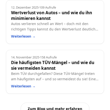
Ratgeber
12. Dezember 2025
·
109
Aufrufe
Wertverlust von Autos – und wie du ihn
minimieren kannst
Autos verlieren schnell an Wert – doch mit den
richtigen Tipps kannst du den Wertverlust deutlich
reduzieren. Erfahre, welche Faktoren besonders
Weiterlesen
→
wichtig sind und wie du dein Auto langfristig
wertstabil hältst.
Ratgeber
14. November 2025
·
158
Aufrufe
Die häufigsten TÜV-Mängel – und wie du
sie vermeiden kannst
Beim TÜV durchgefallen? Diese TÜV-Mängel treten
am häufigsten auf – und so vermeidest du sie! Eine
praktische Checkliste für alle Autofahrer.
Weiterlesen
→
Zum Blog und mehr erfahren