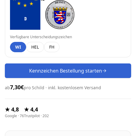
D
Verfügbare Unterscheidungszeichen
WI
HEL
FH
Kennzeichen Bestellung starten
7,30€
ab
pro Schild · inkl. kostenlosem Versand
★ 4,8
★ 4,4
Google · 76
Trustpilot · 202