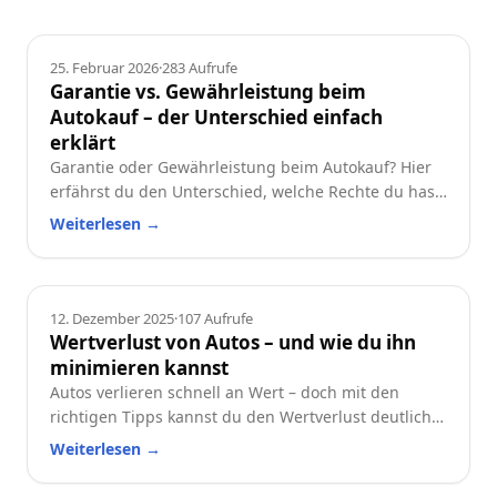
Ratgeber
25. Februar 2026
·
283
Aufrufe
Garantie vs. Gewährleistung beim
Autokauf – der Unterschied einfach
erklärt
Garantie oder Gewährleistung beim Autokauf? Hier
erfährst du den Unterschied, welche Rechte du hast
und worauf du beim Neu- oder Gebrauchtwagen
Weiterlesen
→
achten solltest.
Ratgeber
12. Dezember 2025
·
107
Aufrufe
Wertverlust von Autos – und wie du ihn
minimieren kannst
Autos verlieren schnell an Wert – doch mit den
richtigen Tipps kannst du den Wertverlust deutlich
reduzieren. Erfahre, welche Faktoren besonders
Weiterlesen
→
wichtig sind und wie du dein Auto langfristig
wertstabil hältst.