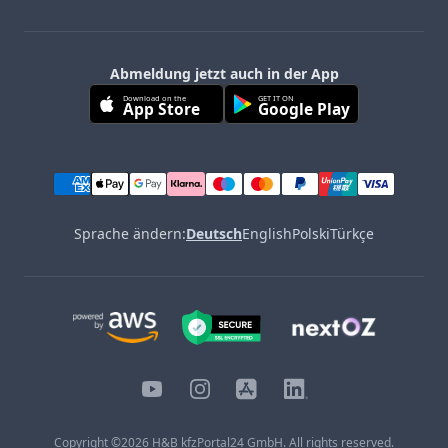
Abmeldung jetzt auch in der App
Download on the
GET IT ON
App Store
Google Play
Sprache ändern:
Deutsch
English
Polski
Türkçe
YouTube
Instagram
iOS
LinkedIn
Copyright ©
2026
H&B kfzPortal24 GmbH. All rights reserved.