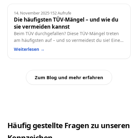
Ratgeber
14. November 2025
·
152
Aufrufe
Die häufigsten TÜV-Mängel – und wie du
sie vermeiden kannst
Beim TÜV durchgefallen? Diese TÜV-Mängel treten
am häufigsten auf – und so vermeidest du sie! Eine
praktische Checkliste für alle Autofahrer.
Weiterlesen
→
Zum Blog und mehr erfahren
Häufig gestellte Fragen zu unseren
Kennzeichen