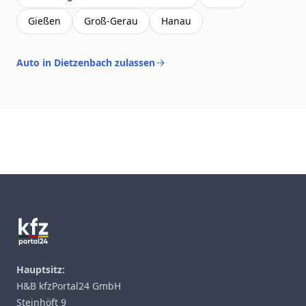
Gießen
Groß-Gerau
Hanau
Auto in Dietzenbach zulassen
Footer
Hauptsitz:
H&B kfzPortal24 GmbH
Steinhöft 9