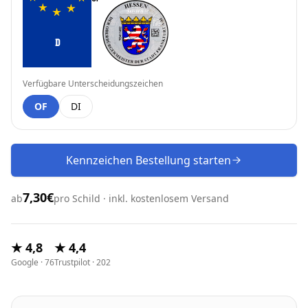
D
Verfügbare Unterscheidungszeichen
OF
DI
Kennzeichen Bestellung starten
7,30€
ab
pro Schild · inkl. kostenlosem Versand
★ 4,8
★ 4,4
Google · 76
Trustpilot · 202