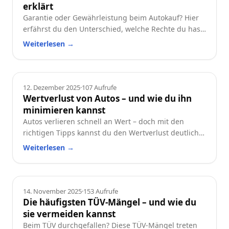
erklärt
Garantie oder Gewährleistung beim Autokauf? Hier
erfährst du den Unterschied, welche Rechte du hast
und worauf du beim Neu- oder Gebrauchtwagen
Weiterlesen
→
achten solltest.
Ratgeber
12. Dezember 2025
·
107
Aufrufe
Wertverlust von Autos – und wie du ihn
minimieren kannst
Autos verlieren schnell an Wert – doch mit den
richtigen Tipps kannst du den Wertverlust deutlich
reduzieren. Erfahre, welche Faktoren besonders
Weiterlesen
→
wichtig sind und wie du dein Auto langfristig
wertstabil hältst.
Ratgeber
14. November 2025
·
153
Aufrufe
Die häufigsten TÜV-Mängel – und wie du
sie vermeiden kannst
Beim TÜV durchgefallen? Diese TÜV-Mängel treten