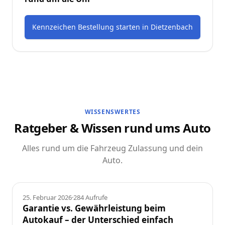
Kennzeichen Bestellung starten
in
Dietzenbach
WISSENSWERTES
Ratgeber & Wissen rund ums Auto
Alles rund um die Fahrzeug Zulassung und dein
Auto.
Ratgeber
25. Februar 2026
·
284
Aufrufe
Garantie vs. Gewährleistung beim
Autokauf – der Unterschied einfach