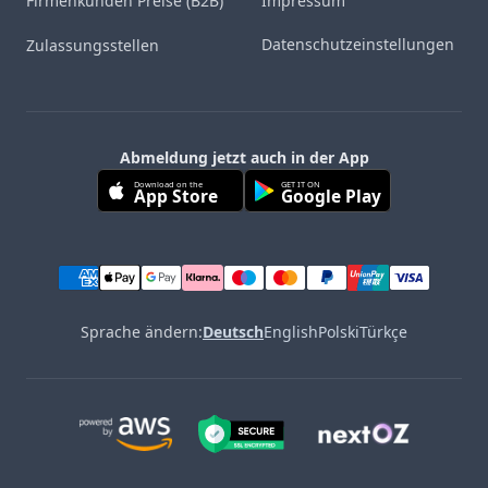
Firmenkunden Preise (B2B)
Impressum
Datenschutzeinstellungen
Zulassungsstellen
Abmeldung jetzt auch in der App
Download on the
GET IT ON
App Store
Google Play
Sprache ändern:
Deutsch
English
Polski
Türkçe