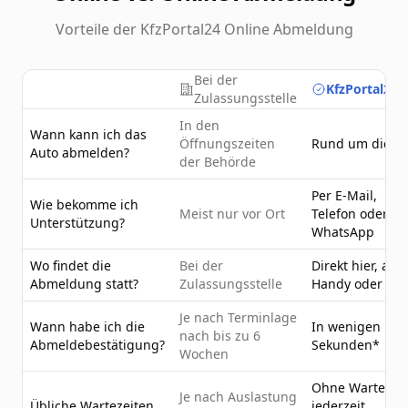
Vorteile der KfzPortal24 Online Abmeldung
Bei der
KfzPortal24.
Zulassungsstelle
In den
Wann kann ich das
Öffnungszeiten
Rund um die U
Auto abmelden?
der Behörde
Per E-Mail,
Wie bekomme ich
Meist nur vor Ort
Telefon oder
Unterstützung?
WhatsApp
Wo findet die
Bei der
Direkt hier, am
Abmeldung statt?
Zulassungsstelle
Handy oder PC
Je nach Terminlage
Wann habe ich die
In wenigen
nach bis zu 6
Abmeldebestätigung?
Sekunden*
Wochen
Ohne Wartezeit
Je nach Auslastung
Übliche Wartezeiten
jederzeit