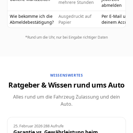
mehrere Stunden
abmelden
Wie bekomme ich die
Ausgedruckt auf
Per E-Mail und 
Abmeldebestätigung?
Papier
deinem Accoun
*Rund um die Uhr, nur bei Eingabe richtiger Daten
WISSENSWERTES
Ratgeber & Wissen rund ums Auto
Alles rund um die Fahrzeug Zulassung und dein
Auto.
Ratgeber
25. Februar 2026
·
288
Aufrufe
Garantie vs. Gewährleistung beim