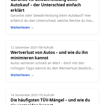
Autokauf – der Unterschied einfach
erklärt
Garantie oder Gewährleistung beim Autokauf? Hier
erfährst du den Unterschied, welche Rechte du hast
und worauf du beim Neu- oder Gebrauchtwagen
Weiterlesen
→
achten solltest.
Ratgeber
12. Dezember 2025
·
108
Aufrufe
Wertverlust von Autos – und wie du ihn
minimieren kannst
Autos verlieren schnell an Wert – doch mit den
richtigen Tipps kannst du den Wertverlust deutlich
reduzieren. Erfahre, welche Faktoren besonders
Weiterlesen
→
wichtig sind und wie du dein Auto langfristig
wertstabil hältst.
Ratgeber
14. November 2025
·
155
Aufrufe
Die häufigsten TÜV-Mängel – und wie du