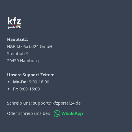
Footer
Hauptsitz:
H&B kfzPortal24 GmbH
Steinhöft 9
20459 Hamburg
Unsere Support Zeiten:
Mo-Do:
9:00-18:00
Fr:
9:00-16:00
Schreib uns:
support@kfzportal24.de
Oder schreib uns bei: