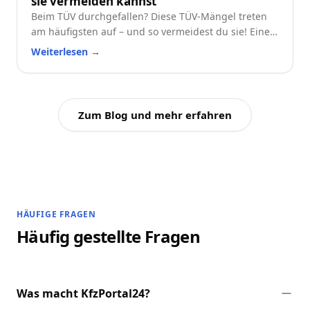
sie vermeiden kannst
Beim TÜV durchgefallen? Diese TÜV-Mängel treten
am häufigsten auf – und so vermeidest du sie! Eine
praktische Checkliste für alle Autofahrer.
Weiterlesen
→
Zum Blog und mehr erfahren
HÄUFIGE FRAGEN
Häufig gestellte Fragen
Was macht KfzPortal24?