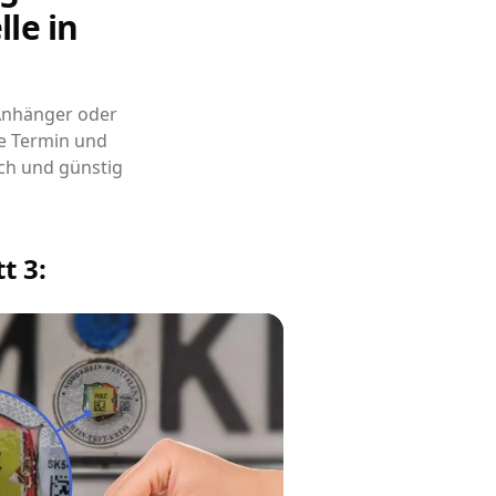
le in
 Anhänger oder
e Termin und
ch und günstig
t 3: