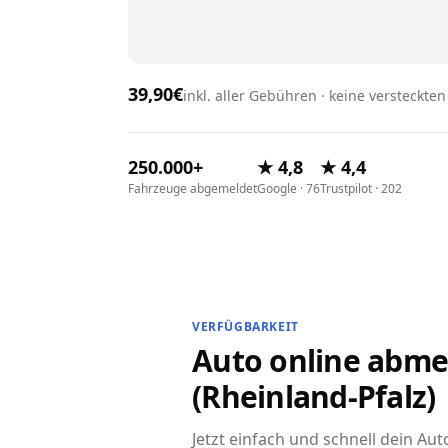
39,90€
inkl. aller Gebühren · keine versteckte
250.000+
★ 4,8
★ 4,4
Fahrzeuge abgemeldet
Google · 76
Trustpilot · 202
VERFÜGBARKEIT
Auto online abme
(Rheinland-Pfalz)
Jetzt einfach und schnell dein A