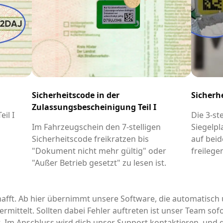
Sicherheitscode in der
Sicherh
Zulassungsbescheinigung Teil I
il I
Die 3-st
-
Im Fahrzeugschein den 7-stelligen
Siegelpl
Sicherheitscode freikratzen bis
auf beid
"Dokument nicht mehr gültig" oder
freilege
"Außer Betrieb gesetzt" zu lesen ist.
afft. Ab hier übernimmt unsere Software, die automatisch 
rmittelt. Sollten dabei Fehler auftreten ist unser Team sofo
it. Im Anschluss wird dich unser Support kontaktieren, un