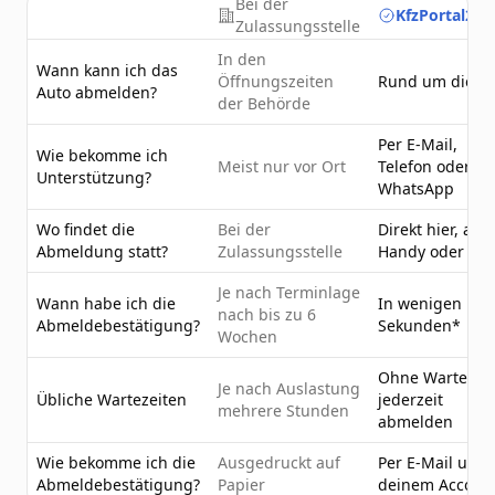
Bei der
KfzPortal24.
Zulassungsstelle
In den
Wann kann ich das
Öffnungszeiten
Rund um die U
Auto abmelden?
der Behörde
Per E-Mail,
Wie bekomme ich
Meist nur vor Ort
Telefon oder
Unterstützung?
WhatsApp
Wo findet die
Bei der
Direkt hier, am
Abmeldung statt?
Zulassungsstelle
Handy oder PC
Je nach Terminlage
Wann habe ich die
In wenigen
nach bis zu 6
Abmeldebestätigung?
Sekunden*
Wochen
Ohne Wartezeit
Je nach Auslastung
Übliche Wartezeiten
jederzeit
mehrere Stunden
abmelden
Wie bekomme ich die
Ausgedruckt auf
Per E-Mail und 
Abmeldebestätigung?
Papier
deinem Accoun