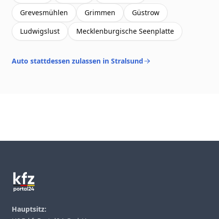
Grevesmühlen
Grimmen
Güstrow
Ludwigslust
Mecklenburgische Seenplatte
Auto stattdessen zulassen in Stralsund
Footer
Hauptsitz: