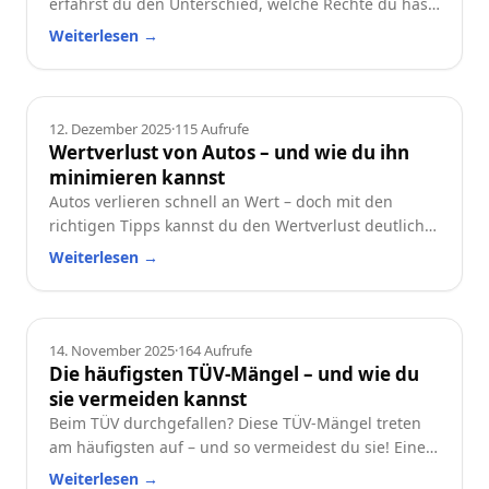
erfährst du den Unterschied, welche Rechte du hast
und worauf du beim Neu- oder Gebrauchtwagen
Weiterlesen
→
achten solltest.
Ratgeber
12. Dezember 2025
·
115
Aufrufe
Wertverlust von Autos – und wie du ihn
minimieren kannst
Autos verlieren schnell an Wert – doch mit den
richtigen Tipps kannst du den Wertverlust deutlich
reduzieren. Erfahre, welche Faktoren besonders
Weiterlesen
→
wichtig sind und wie du dein Auto langfristig
wertstabil hältst.
Ratgeber
14. November 2025
·
164
Aufrufe
Die häufigsten TÜV-Mängel – und wie du
sie vermeiden kannst
Beim TÜV durchgefallen? Diese TÜV-Mängel treten
am häufigsten auf – und so vermeidest du sie! Eine
praktische Checkliste für alle Autofahrer.
Weiterlesen
→