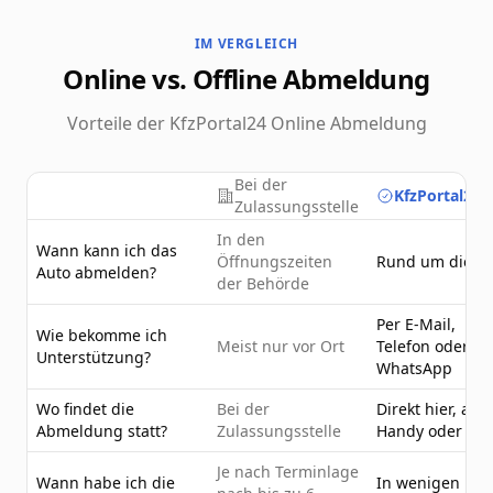
IM VERGLEICH
Online vs. Offline Abmeldung
Vorteile der KfzPortal24 Online Abmeldung
Bei der
KfzPortal24.
Zulassungsstelle
In den
Wann kann ich das
Öffnungszeiten
Rund um die U
Auto abmelden?
der Behörde
Per E-Mail,
Wie bekomme ich
Meist nur vor Ort
Telefon oder
Unterstützung?
WhatsApp
Wo findet die
Bei der
Direkt hier, am
Abmeldung statt?
Zulassungsstelle
Handy oder PC
Je nach Terminlage
Wann habe ich die
In wenigen