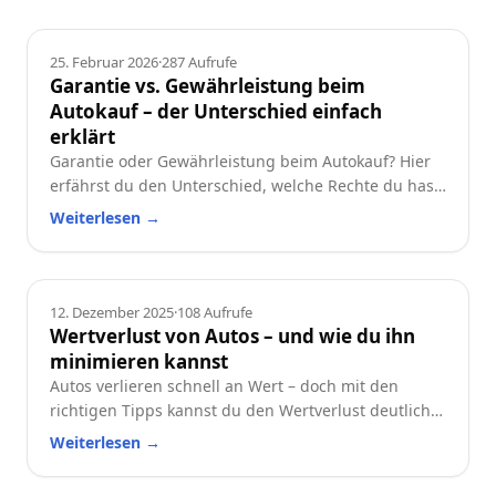
Ratgeber
25. Februar 2026
·
287
Aufrufe
Garantie vs. Gewährleistung beim
Autokauf – der Unterschied einfach
erklärt
Garantie oder Gewährleistung beim Autokauf? Hier
erfährst du den Unterschied, welche Rechte du hast
und worauf du beim Neu- oder Gebrauchtwagen
Weiterlesen
→
achten solltest.
Ratgeber
12. Dezember 2025
·
108
Aufrufe
Wertverlust von Autos – und wie du ihn
minimieren kannst
Autos verlieren schnell an Wert – doch mit den
richtigen Tipps kannst du den Wertverlust deutlich
reduzieren. Erfahre, welche Faktoren besonders
Weiterlesen
→
wichtig sind und wie du dein Auto langfristig
wertstabil hältst.