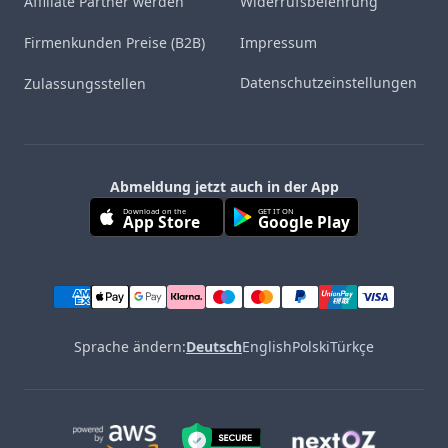
Affiliate Partner werden
Widerrufsbelehrung
Firmenkunden Preise (B2B)
Impressum
Datenschutzeinstellungen
Zulassungsstellen
Abmeldung jetzt auch in der App
Download on the
GET IT ON
App Store
Google Play
Sprache ändern:
Deutsch
English
Polski
Türkçe