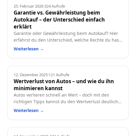
Ratgeber
25. Februar 2026
·
324
Aufrufe
Garantie vs. Gewährleistung beim
Autokauf – der Unterschied einfach
erklärt
Garantie oder Gewährleistung beim Autokauf? Hier
erfährst du den Unterschied, welche Rechte du hast
und worauf du beim Neu- oder Gebrauchtwagen
Weiterlesen
→
achten solltest.
Ratgeber
12. Dezember 2025
·
121
Aufrufe
Wertverlust von Autos – und wie du ihn
minimieren kannst
Autos verlieren schnell an Wert – doch mit den
richtigen Tipps kannst du den Wertverlust deutlich
reduzieren. Erfahre, welche Faktoren besonders
Weiterlesen
→
wichtig sind und wie du dein Auto langfristig
wertstabil hältst.
Ratgeber