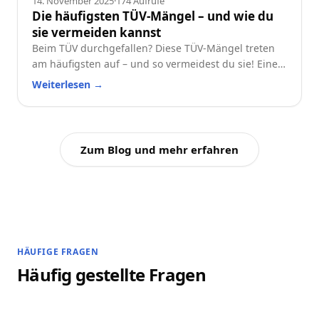
14. November 2025
·
174
Aufrufe
Die häufigsten TÜV-Mängel – und wie du
sie vermeiden kannst
Beim TÜV durchgefallen? Diese TÜV-Mängel treten
am häufigsten auf – und so vermeidest du sie! Eine
praktische Checkliste für alle Autofahrer.
Weiterlesen
→
Zum Blog und mehr erfahren
HÄUFIGE FRAGEN
Häufig gestellte Fragen