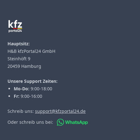
Footer
Hauptsitz:
H&B kfzPortal24 GmbH
Steinhöft 9
20459 Hamburg
Unsere Support Zeiten:
Mo-Do:
9:00-18:00
Fr:
9:00-16:00
Schreib uns:
support@kfzportal24.de
Oder schreib uns bei: