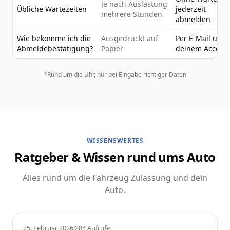
Je nach Auslastung
Übliche Wartezeiten
jederzeit
mehrere Stunden
abmelden
Wie bekomme ich die
Ausgedruckt auf
Per E-Mail und 
Abmeldebestätigung?
Papier
deinem Accoun
*Rund um die Uhr, nur bei Eingabe richtiger Daten
WISSENSWERTES
Ratgeber & Wissen rund ums Auto
Alles rund um die Fahrzeug Zulassung und dein
Auto.
Ratgeber
25. Februar 2026
·
284
Aufrufe