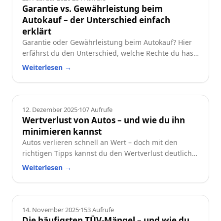
Garantie vs. Gewährleistung beim
Autokauf – der Unterschied einfach
erklärt
Garantie oder Gewährleistung beim Autokauf? Hier
erfährst du den Unterschied, welche Rechte du hast
und worauf du beim Neu- oder Gebrauchtwagen
Weiterlesen
→
achten solltest.
Ratgeber
12. Dezember 2025
·
107
Aufrufe
Wertverlust von Autos – und wie du ihn
minimieren kannst
Autos verlieren schnell an Wert – doch mit den
richtigen Tipps kannst du den Wertverlust deutlich
reduzieren. Erfahre, welche Faktoren besonders
Weiterlesen
→
wichtig sind und wie du dein Auto langfristig
wertstabil hältst.
Ratgeber
14. November 2025
·
153
Aufrufe
Die häufigsten TÜV-Mängel – und wie du