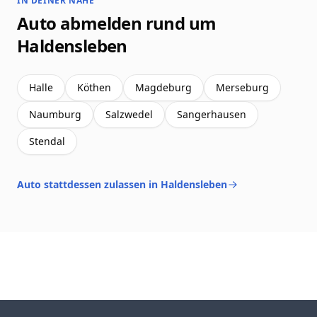
IN DEINER NÄHE
Auto abmelden rund um
Haldensleben
Halle
Köthen
Magdeburg
Merseburg
Naumburg
Salzwedel
Sangerhausen
Stendal
Auto stattdessen zulassen in Haldensleben
Footer