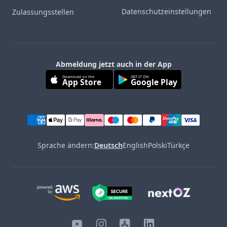
Datenschutzeinstellungen
Zulassungsstellen
Abmeldung jetzt auch in der App
Download on the
GET IT ON
App Store
Google Play
Sprache ändern:
Deutsch
English
Polski
Türkçe
YouTube
Instagram
iOS
LinkedIn