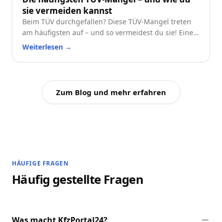
sie vermeiden kannst
Beim TÜV durchgefallen? Diese TÜV-Mängel treten
am häufigsten auf – und so vermeidest du sie! Eine
praktische Checkliste für alle Autofahrer.
Weiterlesen
→
Zum Blog und mehr erfahren
HÄUFIGE FRAGEN
Häufig gestellte Fragen
Was macht KfzPortal24?