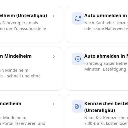
lheim (Unterallgäu)
Auto ummelden in 
s Fahrzeug erstmals
Nach Kauf oder Umzug
ren der Zulassungsstelle
oder ohne Halterwechse
in Mindelheim
Auto abmelden in 
Fahrzeug außer Betrie
Minuten, Bestätigung d
 in Mindelheim
en – schnell und ohne
ndelheim
Kennzeichen beste
(Unterallgäu)
ür Mindelheim
Neue Kfz-Kennzeichen 
en Portal reservieren und
7,30 € inkl. kostenlos