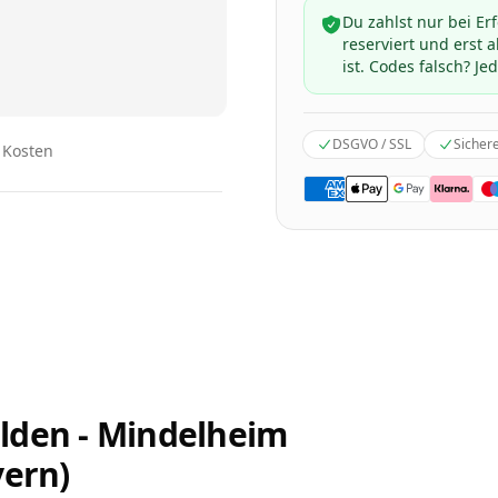
Du zahlst nur bei Er
reserviert und erst
ist. Codes falsch? Jed
DSGVO / SSL
Sicher
n Kosten
lden - Mindelheim
yern)