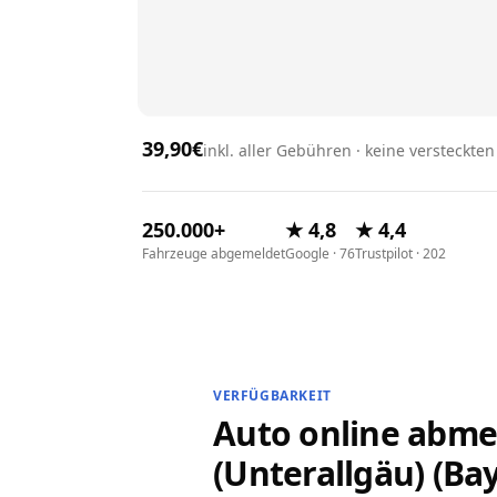
39,90€
inkl. aller Gebühren · keine versteckte
250.000+
★ 4,8
★ 4,4
Fahrzeuge abgemeldet
Google · 76
Trustpilot · 202
VERFÜGBARKEIT
Auto online abme
(Unterallgäu) (Ba