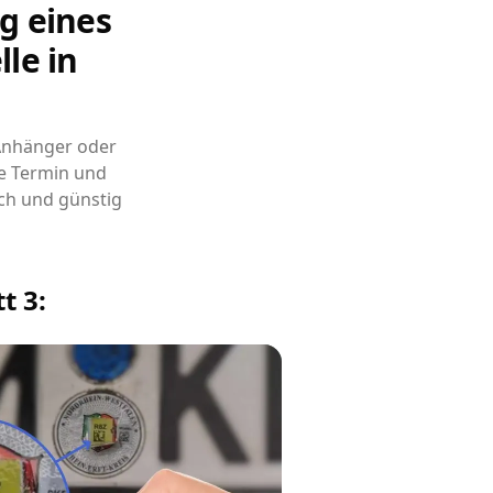
g eines
le in
 Anhänger oder
e Termin und
ch und günstig
t 3: