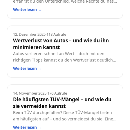
erfährst du den Unterschied, welche Rechte du hast
und worauf du beim Neu- oder Gebrauchtwagen
Weiterlesen
→
achten solltest.
Ratgeber
12. Dezember 2025
·
118
Aufrufe
Wertverlust von Autos – und wie du ihn
minimieren kannst
Autos verlieren schnell an Wert – doch mit den
richtigen Tipps kannst du den Wertverlust deutlich
reduzieren. Erfahre, welche Faktoren besonders
Weiterlesen
→
wichtig sind und wie du dein Auto langfristig
wertstabil hältst.
Ratgeber
14. November 2025
·
170
Aufrufe
Die häufigsten TÜV-Mängel – und wie du
sie vermeiden kannst
Beim TÜV durchgefallen? Diese TÜV-Mängel treten
am häufigsten auf – und so vermeidest du sie! Eine
praktische Checkliste für alle Autofahrer.
Weiterlesen
→