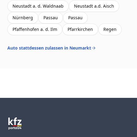
Neustadt a. d. Waldnaab
Neustadt a.d. Aisch
Nürnberg
Passau
Passau
Pfaffenhofen a. d. Ilm
Pfarrkirchen
Regen
Auto stattdessen zulassen in Neumarkt
Footer