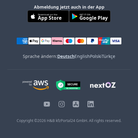
Abmeldung jetzt auch in der App
Download on the
GET IT ON
App Store
Google Play
Sprache ändern:
Deutsch
English
Polski
Türkçe
YouTube
Instagram
iOS
LinkedIn
Copyright ©
2026
H&B kfzPortal24 GmbH. All rights reserved.