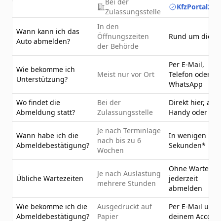
Bei der
KfzPortal24.
Zulassungsstelle
In den
Wann kann ich das
Öffnungszeiten
Rund um die U
Auto abmelden?
der Behörde
Per E-Mail,
Wie bekomme ich
Meist nur vor Ort
Telefon oder
Unterstützung?
WhatsApp
Wo findet die
Bei der
Direkt hier, am
Abmeldung statt?
Zulassungsstelle
Handy oder PC
Je nach Terminlage
Wann habe ich die
In wenigen
nach bis zu 6
Abmeldebestätigung?
Sekunden*
Wochen
Ohne Wartezeit
Je nach Auslastung
Übliche Wartezeiten
jederzeit
mehrere Stunden
abmelden
Wie bekomme ich die
Ausgedruckt auf
Per E-Mail und 
Abmeldebestätigung?
Papier
deinem Accoun