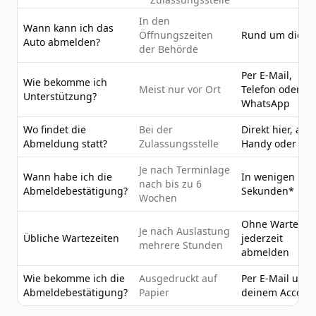
In den
Wann kann ich das
Öffnungszeiten
Rund um die U
Auto abmelden?
der Behörde
Per E-Mail,
Wie bekomme ich
Meist nur vor Ort
Telefon oder
Unterstützung?
WhatsApp
Wo findet die
Bei der
Direkt hier, am
Abmeldung statt?
Zulassungsstelle
Handy oder PC
Je nach Terminlage
Wann habe ich die
In wenigen
nach bis zu 6
Abmeldebestätigung?
Sekunden*
Wochen
Ohne Wartezeit
Je nach Auslastung
Übliche Wartezeiten
jederzeit
mehrere Stunden
abmelden
Wie bekomme ich die
Ausgedruckt auf
Per E-Mail und 
Abmeldebestätigung?
Papier
deinem Accoun