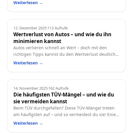
und worauf du beim Neu- oder Gebrauchtwagen
Weiterlesen
→
achten solltest.
Ratgeber
12. Dezember 2025
·
112
Aufrufe
Wertverlust von Autos – und wie du ihn
minimieren kannst
Autos verlieren schnell an Wert – doch mit den
richtigen Tipps kannst du den Wertverlust deutlich
reduzieren. Erfahre, welche Faktoren besonders
Weiterlesen
→
wichtig sind und wie du dein Auto langfristig
wertstabil hältst.
Ratgeber
14. November 2025
·
162
Aufrufe
Die häufigsten TÜV-Mängel – und wie du
sie vermeiden kannst
Beim TÜV durchgefallen? Diese TÜV-Mängel treten
am häufigsten auf – und so vermeidest du sie! Eine
praktische Checkliste für alle Autofahrer.
Weiterlesen
→