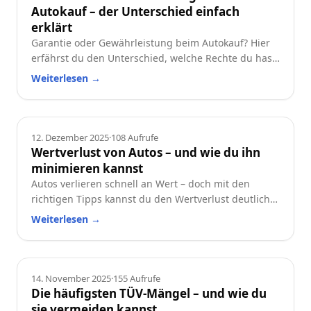
Autokauf – der Unterschied einfach
erklärt
Garantie oder Gewährleistung beim Autokauf? Hier
erfährst du den Unterschied, welche Rechte du hast
und worauf du beim Neu- oder Gebrauchtwagen
Weiterlesen
→
achten solltest.
Ratgeber
12. Dezember 2025
·
108
Aufrufe
Wertverlust von Autos – und wie du ihn
minimieren kannst
Autos verlieren schnell an Wert – doch mit den
richtigen Tipps kannst du den Wertverlust deutlich
reduzieren. Erfahre, welche Faktoren besonders
Weiterlesen
→
wichtig sind und wie du dein Auto langfristig
wertstabil hältst.
Ratgeber
14. November 2025
·
155
Aufrufe
Die häufigsten TÜV-Mängel – und wie du
sie vermeiden kannst