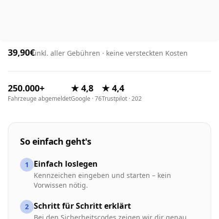
39,90€
inkl. aller Gebühren · keine versteckten Kosten
250.000+
★ 4,8
★ 4,4
Fahrzeuge abgemeldet
Google · 76
Trustpilot · 202
So einfach geht's
Einfach loslegen
1
Kennzeichen eingeben und starten – kein
Vorwissen nötig.
Schritt für Schritt erklärt
2
Bei den Sicherheitscodes zeigen wir dir genau,