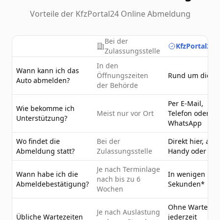
Vorteile der KfzPortal24 Online Abmeldung
Bei der
KfzPortal24.
Zulassungsstelle
In den
Wann kann ich das
Öffnungszeiten
Rund um die U
Auto abmelden?
der Behörde
Per E-Mail,
Wie bekomme ich
Meist nur vor Ort
Telefon oder
Unterstützung?
WhatsApp
Wo findet die
Bei der
Direkt hier, am
Abmeldung statt?
Zulassungsstelle
Handy oder PC
Je nach Terminlage
Wann habe ich die
In wenigen
nach bis zu 6
Abmeldebestätigung?
Sekunden*
Wochen
Ohne Wartezeit
Je nach Auslastung
Übliche Wartezeiten
jederzeit