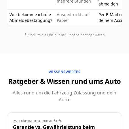
mehrere Stunden
abmelden
Wie bekomme ich die
Ausgedruckt auf
Per E-Mail und 
Abmeldebestätigung?
Papier
deinem Accoun
*Rund um die Uhr, nur bei Eingabe richtiger Daten
WISSENSWERTES
Ratgeber & Wissen rund ums Auto
Alles rund um die Fahrzeug Zulassung und dein
Auto.
Ratgeber
25. Februar 2026
·
288
Aufrufe
Garantie vs. Gewährleistung beim