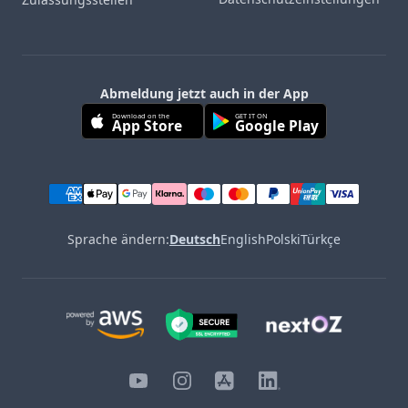
Abmeldung jetzt auch in der App
Download on the
GET IT ON
App Store
Google Play
Sprache ändern:
Deutsch
English
Polski
Türkçe
YouTube
Instagram
iOS
LinkedIn