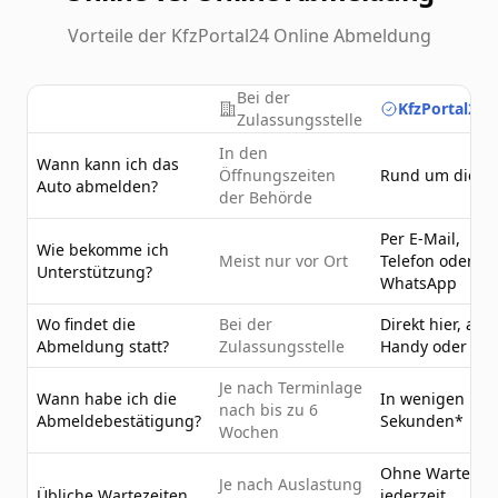
Vorteile der KfzPortal24 Online Abmeldung
Bei der
KfzPortal24.
Zulassungsstelle
In den
Wann kann ich das
Öffnungszeiten
Rund um die U
Auto abmelden?
der Behörde
Per E-Mail,
Wie bekomme ich
Meist nur vor Ort
Telefon oder
Unterstützung?
WhatsApp
Wo findet die
Bei der
Direkt hier, am
Abmeldung statt?
Zulassungsstelle
Handy oder PC
Je nach Terminlage
Wann habe ich die
In wenigen
nach bis zu 6
Abmeldebestätigung?
Sekunden*
Wochen
Ohne Wartezeit
Je nach Auslastung
Übliche Wartezeiten
jederzeit