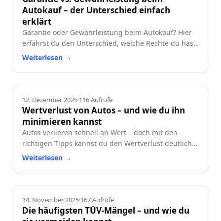
Autokauf – der Unterschied einfach
erklärt
Garantie oder Gewährleistung beim Autokauf? Hier
erfährst du den Unterschied, welche Rechte du hast
und worauf du beim Neu- oder Gebrauchtwagen
Weiterlesen
→
achten solltest.
Ratgeber
12. Dezember 2025
·
116
Aufrufe
Wertverlust von Autos – und wie du ihn
minimieren kannst
Autos verlieren schnell an Wert – doch mit den
richtigen Tipps kannst du den Wertverlust deutlich
reduzieren. Erfahre, welche Faktoren besonders
Weiterlesen
→
wichtig sind und wie du dein Auto langfristig
wertstabil hältst.
Ratgeber
14. November 2025
·
167
Aufrufe
Die häufigsten TÜV-Mängel – und wie du