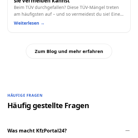
sie vermeiden kannst
Beim TÜV durchgefallen? Diese TÜV-Mängel treten
am häufigsten auf – und so vermeidest du sie! Eine
praktische Checkliste für alle Autofahrer.
Weiterlesen
→
Zum Blog und mehr erfahren
HÄUFIGE FRAGEN
Häufig gestellte Fragen
Was macht KfzPortal24?