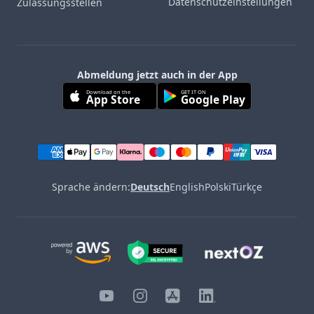
Datenschutzeinstellungen
Zulassungsstellen
Abmeldung jetzt auch in der App
Download on the
GET IT ON
App Store
Google Play
Sprache ändern:
Deutsch
English
Polski
Türkçe
YouTube
Instagram
iOS
LinkedIn