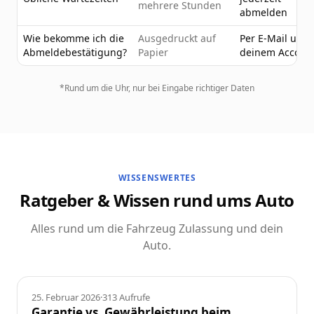
mehrere Stunden
abmelden
Wie bekomme ich die
Ausgedruckt auf
Per E-Mail und 
Abmeldebestätigung?
Papier
deinem Accoun
*Rund um die Uhr, nur bei Eingabe richtiger Daten
WISSENSWERTES
Ratgeber & Wissen rund ums Auto
Alles rund um die Fahrzeug Zulassung und dein
Auto.
Ratgeber
25. Februar 2026
·
313
Aufrufe
Garantie vs. Gewährleistung beim