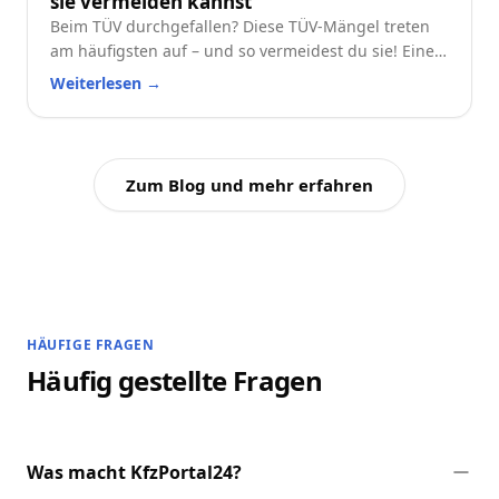
sie vermeiden kannst
Beim TÜV durchgefallen? Diese TÜV-Mängel treten
am häufigsten auf – und so vermeidest du sie! Eine
praktische Checkliste für alle Autofahrer.
Weiterlesen
→
Zum Blog und mehr erfahren
HÄUFIGE FRAGEN
Häufig gestellte Fragen
Was macht KfzPortal24?