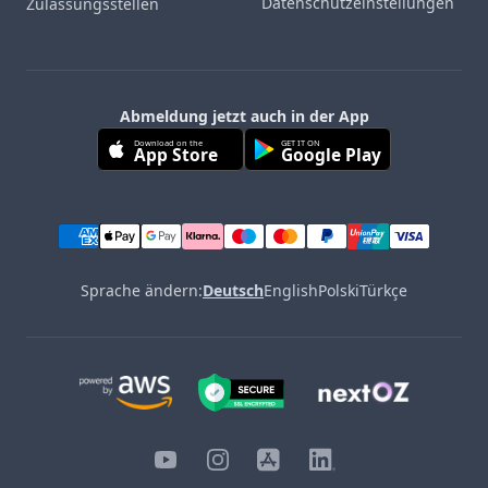
Datenschutzeinstellungen
Zulassungsstellen
Abmeldung jetzt auch in der App
Download on the
GET IT ON
App Store
Google Play
Sprache ändern:
Deutsch
English
Polski
Türkçe
YouTube
Instagram
iOS
LinkedIn