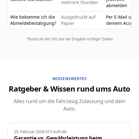
mehrere Stunden
abmelden
Wie bekomme ich die
Ausgedruckt auf
Per E-Mail und 
Abmeldebestätigung?
Papier
deinem Accoun
*Rund um die Uhr, nur bei Eingabe richtiger Daten
WISSENSWERTES
Ratgeber & Wissen rund ums Auto
Alles rund um die Fahrzeug Zulassung und dein
Auto.
Ratgeber
25. Februar 2026
·
313
Aufrufe
Garantie vs. Gewährleistung beim