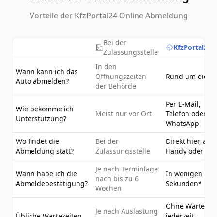
Vorteile der KfzPortal24 Online Abmeldung
Bei der
KfzPortal24.
Zulassungsstelle
In den
Wann kann ich das
Öffnungszeiten
Rund um die U
Auto abmelden?
der Behörde
Per E-Mail,
Wie bekomme ich
Meist nur vor Ort
Telefon oder
Unterstützung?
WhatsApp
Wo findet die
Bei der
Direkt hier, am
Abmeldung statt?
Zulassungsstelle
Handy oder PC
Je nach Terminlage
Wann habe ich die
In wenigen
nach bis zu 6
Abmeldebestätigung?
Sekunden*
Wochen
Ohne Wartezeit
Je nach Auslastung
Übliche Wartezeiten
jederzeit