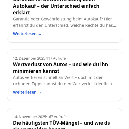
Autokauf – der Unterschied einfach
erklärt
Garantie oder Gewährleistung beim Autokauf? Hier
erfährst du den Unterschied, welche Rechte du hast
und worauf du beim Neu- oder Gebrauchtwagen
Weiterlesen
→
achten solltest.
Ratgeber
12. Dezember 2025
·
117
Aufrufe
Wertverlust von Autos – und wie du ihn
minimieren kannst
Autos verlieren schnell an Wert – doch mit den
richtigen Tipps kannst du den Wertverlust deutlich
reduzieren. Erfahre, welche Faktoren besonders
Weiterlesen
→
wichtig sind und wie du dein Auto langfristig
wertstabil hältst.
Ratgeber
14. November 2025
·
167
Aufrufe
Die häufigsten TÜV-Mängel – und wie du