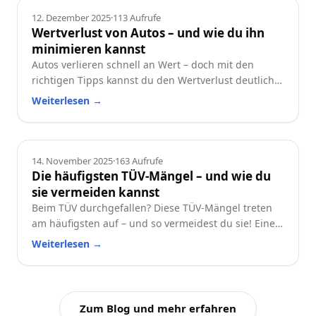
Ratgeber
12. Dezember 2025
·
113
Aufrufe
Wertverlust von Autos – und wie du ihn
minimieren kannst
Autos verlieren schnell an Wert – doch mit den
richtigen Tipps kannst du den Wertverlust deutlich
reduzieren. Erfahre, welche Faktoren besonders
Weiterlesen
→
wichtig sind und wie du dein Auto langfristig
wertstabil hältst.
Ratgeber
14. November 2025
·
163
Aufrufe
Die häufigsten TÜV-Mängel – und wie du
sie vermeiden kannst
Beim TÜV durchgefallen? Diese TÜV-Mängel treten
am häufigsten auf – und so vermeidest du sie! Eine
praktische Checkliste für alle Autofahrer.
Weiterlesen
→
Zum Blog und mehr erfahren