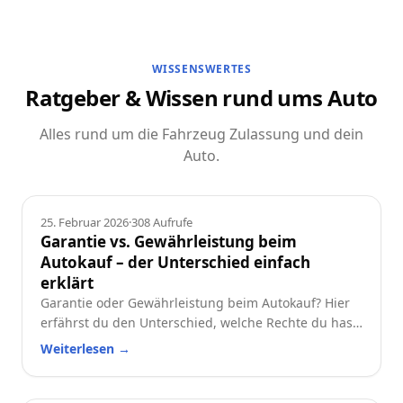
WISSENSWERTES
Ratgeber & Wissen rund ums Auto
Alles rund um die Fahrzeug Zulassung und dein
Auto.
Ratgeber
25. Februar 2026
·
308
Aufrufe
Garantie vs. Gewährleistung beim
Autokauf – der Unterschied einfach
erklärt
Garantie oder Gewährleistung beim Autokauf? Hier
erfährst du den Unterschied, welche Rechte du hast
und worauf du beim Neu- oder Gebrauchtwagen
Weiterlesen
→
achten solltest.