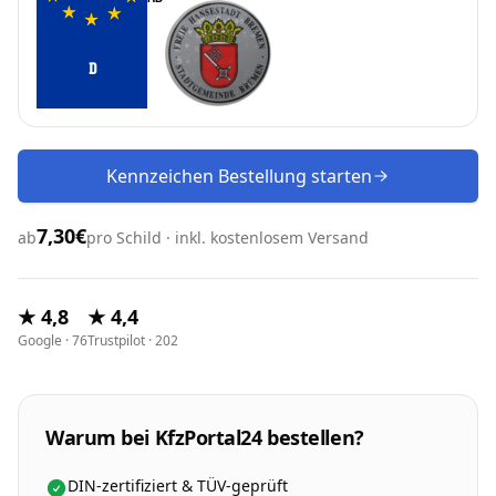
D
Kennzeichen Bestellung starten
7,30€
ab
pro Schild · inkl. kostenlosem Versand
★ 4,8
★ 4,4
Google · 76
Trustpilot · 202
Warum bei KfzPortal24 bestellen?
DIN-zertifiziert & TÜV-geprüft