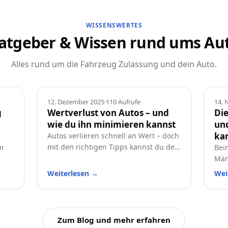
WISSENSWERTES
atgeber & Wissen rund ums Au
Alles rund um die Fahrzeug Zulassung und dein Auto.
Ratgeber
Rat
12. Dezember 2025
·
110
Aufrufe
14.
g
Wertverlust von Autos – und
Die
wie du ihn minimieren kannst
und
ka
Autos verlieren schnell an Wert – doch
mit den richtigen Tipps kannst du den
m
Bei
Wertverlust deutlich reduzieren.
Män
Erfahre, welche Faktoren besonders
t
und
Weiterlesen
→
Wei
wichtig sind und wie du dein Auto
prak
langfristig wertstabil hältst.
Aut
Zum Blog und mehr erfahren