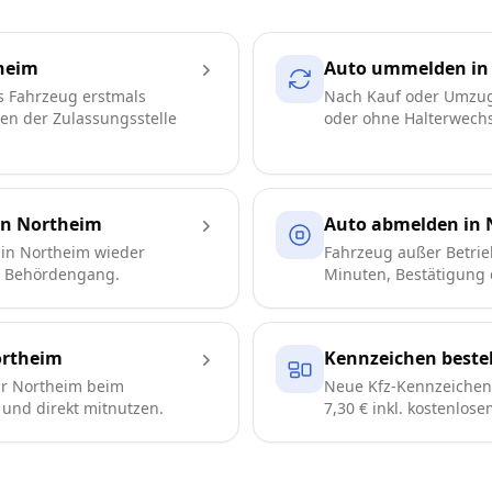
heim
Auto ummelden in
s Fahrzeug erstmals
Nach Kauf oder Umzug
ren der Zulassungsstelle
oder ohne Halterwechse
in Northeim
Auto abmelden in 
in Northeim wieder
Fahrzeug außer Betrie
e Behördengang.
Minuten, Bestätigung d
rtheim
Kennzeichen beste
r Northeim beim
Neue Kfz-Kennzeichen 
n und direkt mitnutzen.
7,30 € inkl. kostenlos