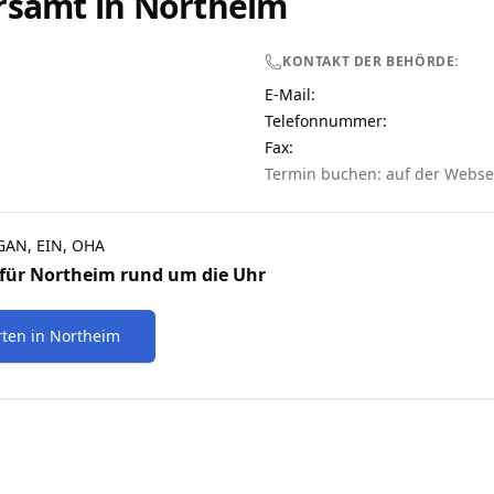
rsamt in
Northeim
KONTAKT DER BEHÖRDE:
E-Mail:
Telefonnummer
:
Fax:
Termin buchen: auf der Webse
AN, EIN, OHA
für
Northeim
rund um die Uhr
rten
in
Northeim