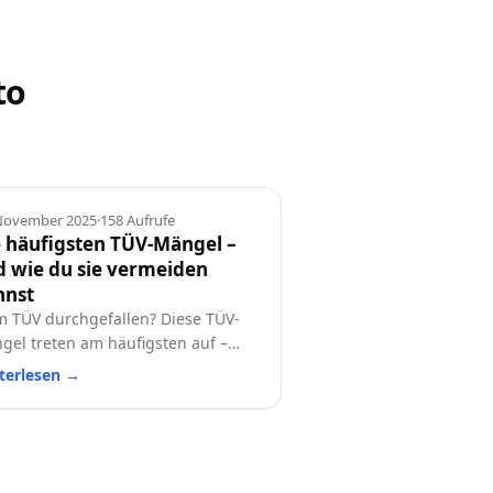
to
geber
 November 2025
·
158
Aufrufe
 häufigsten TÜV-Mängel –
 wie du sie vermeiden
nnst
m TÜV durchgefallen? Diese TÜV-
gel treten am häufigsten auf –
 so vermeidest du sie! Eine
terlesen
→
tische Checkliste für alle
ofahrer.