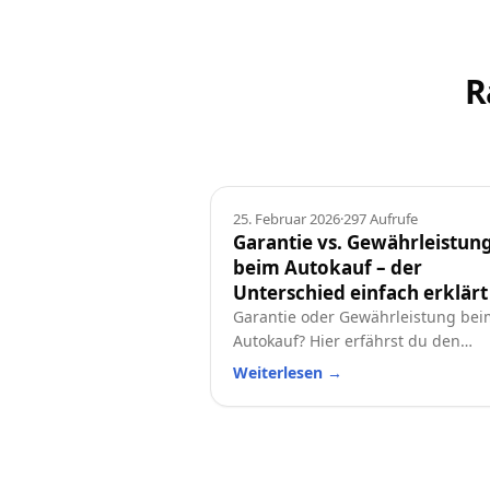
R
Ratgeber
25. Februar 2026
·
297
Aufrufe
Garantie vs. Gewährleistun
beim Autokauf – der
Unterschied einfach erklärt
Garantie oder Gewährleistung bei
Autokauf? Hier erfährst du den
Unterschied, welche Rechte du has
Weiterlesen
→
und worauf du beim Neu- oder
Gebrauchtwagen achten solltest.