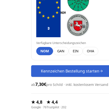
D
Verfügbare Unterscheidungszeichen
NOM
GAN
EIN
OHA
Kennzeichen Bestellung starten
7,30€
ab
pro Schild · inkl. kostenlosem Versand
★ 4,8
★ 4,4
Google · 76
Trustpilot · 202