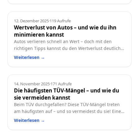
Ratgeber
12. Dezember 2025
·
119
Aufrufe
Wertverlust von Autos – und wie du ihn
minimieren kannst
Autos verlieren schnell an Wert – doch mit den
richtigen Tipps kannst du den Wertverlust deutlich
reduzieren. Erfahre, welche Faktoren besonders
Weiterlesen
→
wichtig sind und wie du dein Auto langfristig
wertstabil hältst.
Ratgeber
14. November 2025
·
171
Aufrufe
Die häufigsten TÜV-Mängel – und wie du
sie vermeiden kannst
Beim TÜV durchgefallen? Diese TÜV-Mängel treten
am häufigsten auf – und so vermeidest du sie! Eine
praktische Checkliste für alle Autofahrer.
Weiterlesen
→