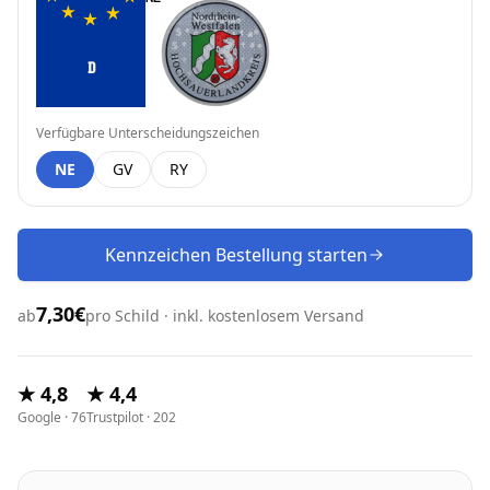
D
Verfügbare Unterscheidungszeichen
NE
GV
RY
Kennzeichen Bestellung starten
7,30€
ab
pro Schild · inkl. kostenlosem Versand
★ 4,8
★ 4,4
Google · 76
Trustpilot · 202