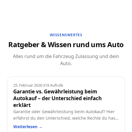
WISSENSWERTES
Ratgeber & Wissen rund ums Auto
Alles rund um die Fahrzeug Zulassung und dein
Auto.
Ratgeber
25. Februar 2026
·
318
Aufrufe
Garantie vs. Gewährleistung beim
Autokauf – der Unterschied einfach
erklärt
Garantie oder Gewährleistung beim Autokauf? Hier
erfährst du den Unterschied, welche Rechte du hast
und worauf du beim Neu- oder Gebrauchtwagen
Weiterlesen
→
achten solltest.