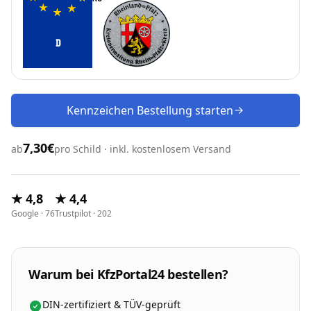
D
Kennzeichen Bestellung starten
7,30€
ab
pro Schild · inkl. kostenlosem Versand
★ 4,8
★ 4,4
Google · 76
Trustpilot · 202
Warum bei KfzPortal24 bestellen?
DIN-zertifiziert & TÜV-geprüft