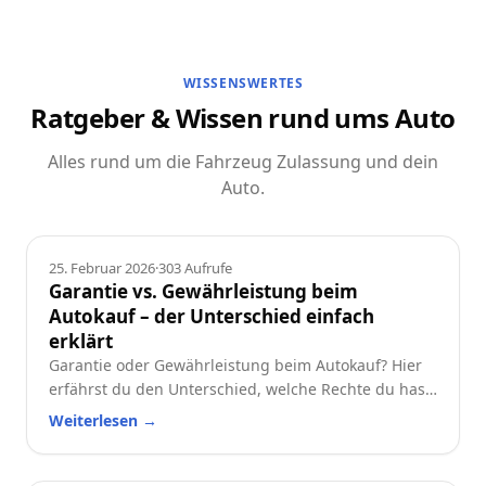
WISSENSWERTES
Ratgeber & Wissen rund ums Auto
Alles rund um die Fahrzeug Zulassung und dein
Auto.
Ratgeber
25. Februar 2026
·
303
Aufrufe
Garantie vs. Gewährleistung beim
Autokauf – der Unterschied einfach
erklärt
Garantie oder Gewährleistung beim Autokauf? Hier
erfährst du den Unterschied, welche Rechte du hast
und worauf du beim Neu- oder Gebrauchtwagen
Weiterlesen
→
achten solltest.