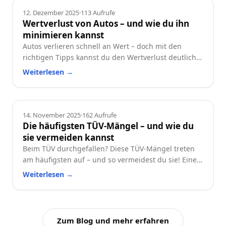
Ratgeber
12. Dezember 2025
·
113
Aufrufe
Wertverlust von Autos – und wie du ihn
minimieren kannst
Autos verlieren schnell an Wert – doch mit den
richtigen Tipps kannst du den Wertverlust deutlich
reduzieren. Erfahre, welche Faktoren besonders
Weiterlesen
→
wichtig sind und wie du dein Auto langfristig
wertstabil hältst.
Ratgeber
14. November 2025
·
162
Aufrufe
Die häufigsten TÜV-Mängel – und wie du
sie vermeiden kannst
Beim TÜV durchgefallen? Diese TÜV-Mängel treten
am häufigsten auf – und so vermeidest du sie! Eine
praktische Checkliste für alle Autofahrer.
Weiterlesen
→
Zum Blog und mehr erfahren