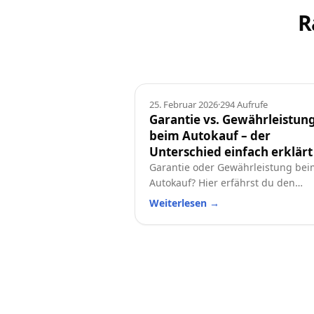
R
Ratgeber
25. Februar 2026
·
294
Aufrufe
Garantie vs. Gewährleistun
beim Autokauf – der
Unterschied einfach erklärt
Garantie oder Gewährleistung bei
Autokauf? Hier erfährst du den
Unterschied, welche Rechte du has
Weiterlesen
→
und worauf du beim Neu- oder
Gebrauchtwagen achten solltest.