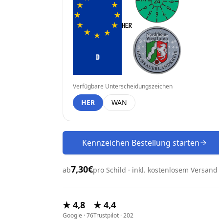
D
Verfügbare Unterscheidungszeichen
HER
WAN
Kennzeichen Bestellung starten
7,30€
ab
pro Schild · inkl. kostenlosem Versand
★ 4,8
★ 4,4
Google · 76
Trustpilot · 202