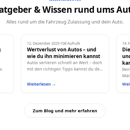
atgeber & Wissen rund ums Au
Alles rund um die Fahrzeug Zulassung und dein Auto.
Ratgeber
Rat
12. Dezember 2025
·
108
Aufrufe
14.
g
Wertverlust von Autos – und
Die
wie du ihn minimieren kannst
und
ka
Autos verlieren schnell an Wert – doch
mit den richtigen Tipps kannst du den
m
Bei
Wertverlust deutlich reduzieren.
Män
Erfahre, welche Faktoren besonders
t
und
Weiterlesen
→
Wei
wichtig sind und wie du dein Auto
prak
langfristig wertstabil hältst.
Aut
Zum Blog und mehr erfahren