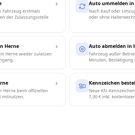
e
Auto ummelden in
s Fahrzeug erstmals
Nach Kauf oder Umzug
ren der Zulassungsstelle
oder ohne Halterwechse
in Herne
Auto abmelden in 
in Herne wieder zulassen
Fahrzeug außer Betrie
engang.
Minuten, Bestätigung d
rne
Kennzeichen bestel
 Herne beim offiziellen
Neue Kfz-Kennzeichen 
t mitnutzen.
7,30 € inkl. kostenlos