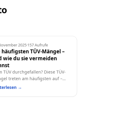
to
geber
 November 2025
·
157
Aufrufe
 häufigsten TÜV-Mängel –
 wie du sie vermeiden
nnst
m TÜV durchgefallen? Diese TÜV-
gel treten am häufigsten auf –
 so vermeidest du sie! Eine
terlesen
→
tische Checkliste für alle
ofahrer.