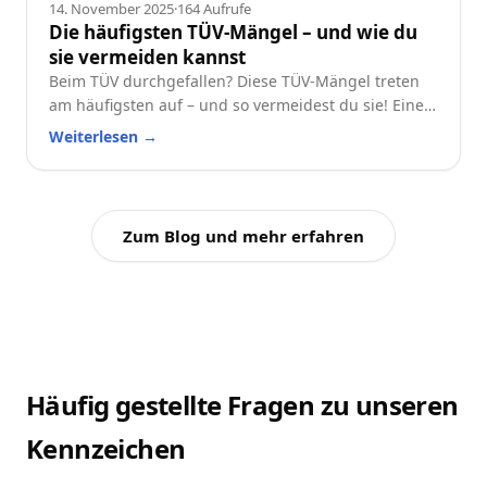
Ratgeber
14. November 2025
·
164
Aufrufe
Die häufigsten TÜV-Mängel – und wie du
sie vermeiden kannst
Beim TÜV durchgefallen? Diese TÜV-Mängel treten
am häufigsten auf – und so vermeidest du sie! Eine
praktische Checkliste für alle Autofahrer.
Weiterlesen
→
Zum Blog und mehr erfahren
Häufig gestellte Fragen zu unseren
Kennzeichen