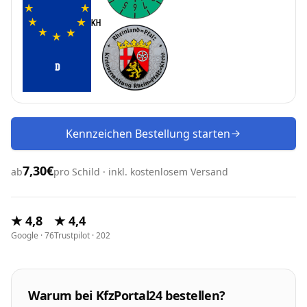
D
Kennzeichen Bestellung starten
7,30€
ab
pro Schild · inkl. kostenlosem Versand
★ 4,8
★ 4,4
Google · 76
Trustpilot · 202
Warum bei KfzPortal24 bestellen?