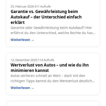
Ratgeber
25. Februar 2026
·
311
Aufrufe
Garantie vs. Gewährleistung beim
Autokauf – der Unterschied einfach
erklärt
Garantie oder Gewährleistung beim Autokauf? Hier
erfährst du den Unterschied, welche Rechte du hast
und worauf du beim Neu- oder Gebrauchtwagen
Weiterlesen
→
achten solltest.
Ratgeber
12. Dezember 2025
·
114
Aufrufe
Wertverlust von Autos – und wie du ihn
minimieren kannst
Autos verlieren schnell an Wert – doch mit den
richtigen Tipps kannst du den Wertverlust deutlich
reduzieren. Erfahre, welche Faktoren besonders
Weiterlesen
→
wichtig sind und wie du dein Auto langfristig
wertstabil hältst.