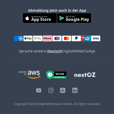
Abmeldung jetzt auch in der App
Download on the
GET IT ON
App Store
Google Play
Sprache ändern:
Deutsch
English
Polski
Türkçe
YouTube
Instagram
iOS
LinkedIn
Copyright ©
2026
H&B kfzPortal24 GmbH. All rights reserved.