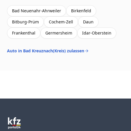
Bad Neuenahr-Ahrweiler
Birkenfeld
Bitburg-Prüm
Cochem-Zell
Daun
Frankenthal
Germersheim
Idar-Oberstein
Auto in Bad Kreuznach(Kreis) zulassen
Footer