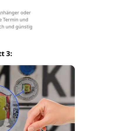
 Anhänger oder
e Termin und
ch und günstig
t 3: