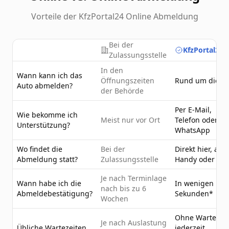
Vorteile der KfzPortal24 Online Abmeldung
Bei der
KfzPortal24.
Zulassungsstelle
In den
Wann kann ich das
Öffnungszeiten
Rund um die U
Auto abmelden?
der Behörde
Per E-Mail,
Wie bekomme ich
Meist nur vor Ort
Telefon oder
Unterstützung?
WhatsApp
Wo findet die
Bei der
Direkt hier, am
Abmeldung statt?
Zulassungsstelle
Handy oder PC
Je nach Terminlage
Wann habe ich die
In wenigen
nach bis zu 6
Abmeldebestätigung?
Sekunden*
Wochen
Ohne Wartezeit
Je nach Auslastung
Übliche Wartezeiten
jederzeit