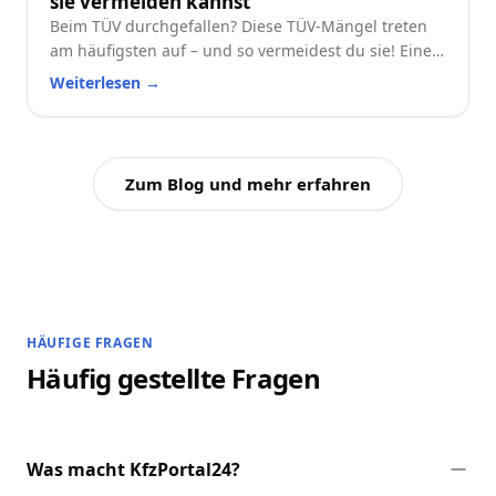
sie vermeiden kannst
Beim TÜV durchgefallen? Diese TÜV-Mängel treten
am häufigsten auf – und so vermeidest du sie! Eine
praktische Checkliste für alle Autofahrer.
Weiterlesen
→
Zum Blog und mehr erfahren
HÄUFIGE FRAGEN
Häufig gestellte Fragen
Was macht KfzPortal24?