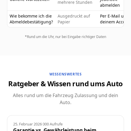
mehrere Stunden
abmelden
Wie bekomme ich die
Ausgedruckt auf
Per E-Mail und 
Abmeldebestätigung?
Papier
deinem Accoun
*Rund um die Uhr, nur bei Eingabe richtiger Daten
WISSENSWERTES
Ratgeber & Wissen rund ums Auto
Alles rund um die Fahrzeug Zulassung und dein
Auto.
Ratgeber
25. Februar 2026
·
300
Aufrufe
Garantie vs. Gewährleistung beim