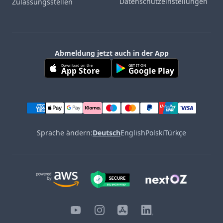
Datenschutzeinstellungen
Zulassungsstellen
Abmeldung jetzt auch in der App
Download on the
GET IT ON
App Store
Google Play
Sprache ändern:
Deutsch
English
Polski
Türkçe
YouTube
Instagram
iOS
LinkedIn