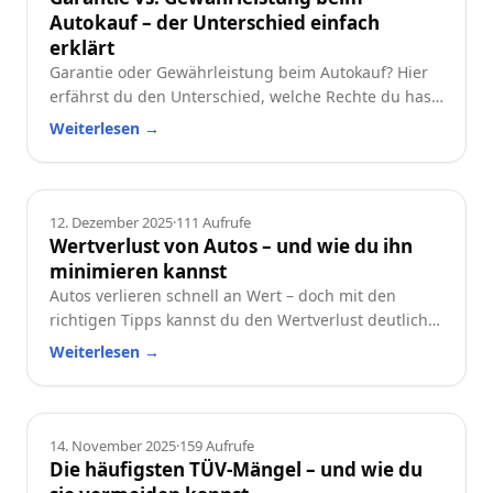
Autokauf – der Unterschied einfach
erklärt
Garantie oder Gewährleistung beim Autokauf? Hier
erfährst du den Unterschied, welche Rechte du hast
und worauf du beim Neu- oder Gebrauchtwagen
Weiterlesen
→
achten solltest.
Ratgeber
12. Dezember 2025
·
111
Aufrufe
Wertverlust von Autos – und wie du ihn
minimieren kannst
Autos verlieren schnell an Wert – doch mit den
richtigen Tipps kannst du den Wertverlust deutlich
reduzieren. Erfahre, welche Faktoren besonders
Weiterlesen
→
wichtig sind und wie du dein Auto langfristig
wertstabil hältst.
Ratgeber
14. November 2025
·
159
Aufrufe
Die häufigsten TÜV-Mängel – und wie du