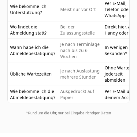
Per E-Mail,
Wie bekomme ich
Meist nur vor Ort
Telefon oder
Unterstützung?
WhatsApp
Wo findet die
Bei der
Direkt hier, am
Abmeldung statt?
Zulassungsstelle
Handy oder PC
Je nach Terminlage
Wann habe ich die
In wenigen
nach bis zu 6
Abmeldebestätigung?
Sekunden*
Wochen
Ohne Wartezeit
Je nach Auslastung
Übliche Wartezeiten
jederzeit
mehrere Stunden
abmelden
Wie bekomme ich die
Ausgedruckt auf
Per E-Mail und 
Abmeldebestätigung?
Papier
deinem Accoun
*Rund um die Uhr, nur bei Eingabe richtiger Daten