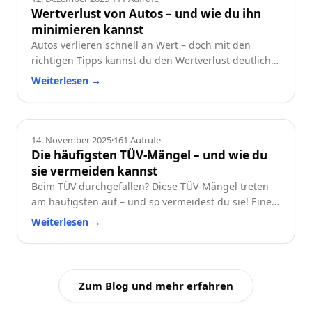
Wertverlust von Autos – und wie du ihn
minimieren kannst
Autos verlieren schnell an Wert – doch mit den
richtigen Tipps kannst du den Wertverlust deutlich
reduzieren. Erfahre, welche Faktoren besonders
Weiterlesen
→
wichtig sind und wie du dein Auto langfristig
wertstabil hältst.
Ratgeber
14. November 2025
·
161
Aufrufe
Die häufigsten TÜV-Mängel – und wie du
sie vermeiden kannst
Beim TÜV durchgefallen? Diese TÜV-Mängel treten
am häufigsten auf – und so vermeidest du sie! Eine
praktische Checkliste für alle Autofahrer.
Weiterlesen
→
Zum Blog und mehr erfahren