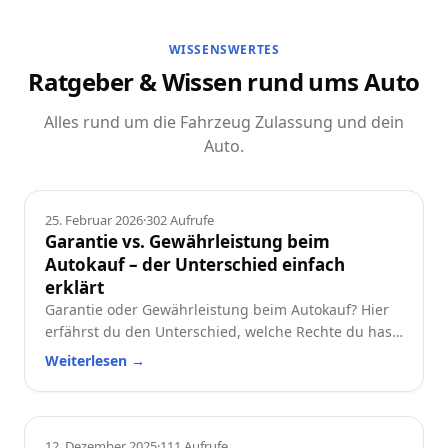
WISSENSWERTES
Ratgeber & Wissen rund ums Auto
Alles rund um die Fahrzeug Zulassung und dein
Auto.
Ratgeber
25. Februar 2026
·
302
Aufrufe
Garantie vs. Gewährleistung beim
Autokauf – der Unterschied einfach
erklärt
Garantie oder Gewährleistung beim Autokauf? Hier
erfährst du den Unterschied, welche Rechte du hast
und worauf du beim Neu- oder Gebrauchtwagen
Weiterlesen
→
achten solltest.
Ratgeber
12. Dezember 2025
·
111
Aufrufe