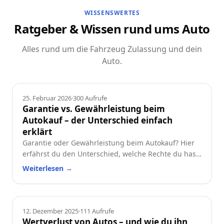
WISSENSWERTES
Ratgeber & Wissen rund ums Auto
Alles rund um die Fahrzeug Zulassung und dein
Auto.
Ratgeber
25. Februar 2026
·
300
Aufrufe
Garantie vs. Gewährleistung beim
Autokauf – der Unterschied einfach
erklärt
Garantie oder Gewährleistung beim Autokauf? Hier
erfährst du den Unterschied, welche Rechte du hast
und worauf du beim Neu- oder Gebrauchtwagen
Weiterlesen
→
achten solltest.
Ratgeber
12. Dezember 2025
·
111
Aufrufe
Wertverlust von Autos – und wie du ihn