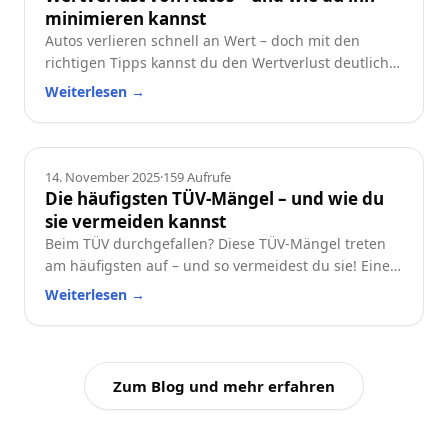
minimieren kannst
Autos verlieren schnell an Wert – doch mit den
richtigen Tipps kannst du den Wertverlust deutlich
reduzieren. Erfahre, welche Faktoren besonders
Weiterlesen
→
wichtig sind und wie du dein Auto langfristig
wertstabil hältst.
Ratgeber
14. November 2025
·
159
Aufrufe
Die häufigsten TÜV-Mängel – und wie du
sie vermeiden kannst
Beim TÜV durchgefallen? Diese TÜV-Mängel treten
am häufigsten auf – und so vermeidest du sie! Eine
praktische Checkliste für alle Autofahrer.
Weiterlesen
→
Zum Blog und mehr erfahren