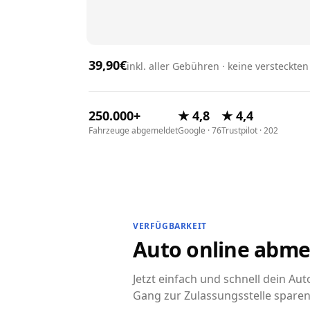
39,90€
inkl. aller Gebühren · keine versteckte
250.000+
★ 4,8
★ 4,4
Fahrzeuge abgemeldet
Google · 76
Trustpilot · 202
VERFÜGBARKEIT
Auto online abmel
Jetzt einfach und schnell dein Aut
Gang zur Zulassungsstelle sparen