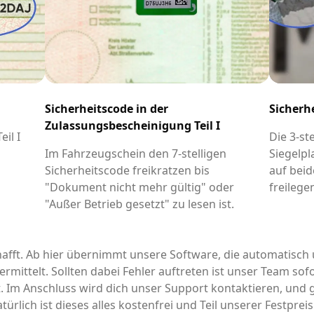
Sicherheitscode in der
Sicherh
Zulassungsbescheinigung Teil I
il I
Die 3-st
-
Im Fahrzeugschein den 7-stelligen
Siegelpl
Sicherheitscode freikratzen bis
auf beid
"Dokument nicht mehr gültig" oder
freilege
"Außer Betrieb gesetzt" zu lesen ist.
afft. Ab hier übernimmt unsere Software, die automatisch 
rmittelt. Sollten dabei Fehler auftreten ist unser Team sofo
it. Im Anschluss wird dich unser Support kontaktieren, un
türlich ist dieses alles kostenfrei und Teil unserer Festpre