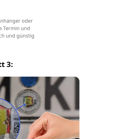
 Anhänger oder
e Termin und
ch und günstig
t 3: