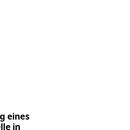
g eines
le in