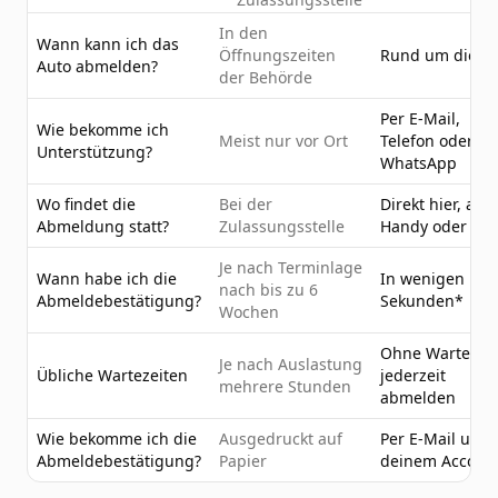
In den
Wann kann ich das
Öffnungszeiten
Rund um die U
Auto abmelden?
der Behörde
Per E-Mail,
Wie bekomme ich
Meist nur vor Ort
Telefon oder
Unterstützung?
WhatsApp
Wo findet die
Bei der
Direkt hier, am
Abmeldung statt?
Zulassungsstelle
Handy oder PC
Je nach Terminlage
Wann habe ich die
In wenigen
nach bis zu 6
Abmeldebestätigung?
Sekunden*
Wochen
Ohne Wartezeit
Je nach Auslastung
Übliche Wartezeiten
jederzeit
mehrere Stunden
abmelden
Wie bekomme ich die
Ausgedruckt auf
Per E-Mail und 
Abmeldebestätigung?
Papier
deinem Accoun