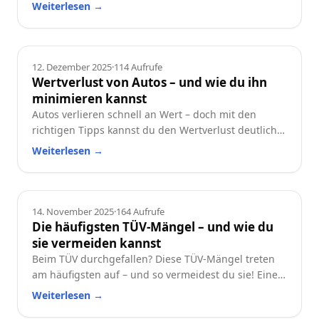
und worauf du beim Neu- oder Gebrauchtwagen
Weiterlesen
→
achten solltest.
Ratgeber
12. Dezember 2025
·
114
Aufrufe
Wertverlust von Autos – und wie du ihn
minimieren kannst
Autos verlieren schnell an Wert – doch mit den
richtigen Tipps kannst du den Wertverlust deutlich
reduzieren. Erfahre, welche Faktoren besonders
Weiterlesen
→
wichtig sind und wie du dein Auto langfristig
wertstabil hältst.
Ratgeber
14. November 2025
·
164
Aufrufe
Die häufigsten TÜV-Mängel – und wie du
sie vermeiden kannst
Beim TÜV durchgefallen? Diese TÜV-Mängel treten
am häufigsten auf – und so vermeidest du sie! Eine
praktische Checkliste für alle Autofahrer.
Weiterlesen
→