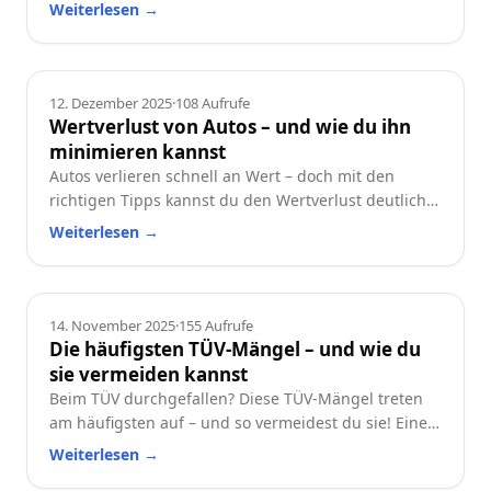
und worauf du beim Neu- oder Gebrauchtwagen
Weiterlesen
→
achten solltest.
Ratgeber
12. Dezember 2025
·
108
Aufrufe
Wertverlust von Autos – und wie du ihn
minimieren kannst
Autos verlieren schnell an Wert – doch mit den
richtigen Tipps kannst du den Wertverlust deutlich
reduzieren. Erfahre, welche Faktoren besonders
Weiterlesen
→
wichtig sind und wie du dein Auto langfristig
wertstabil hältst.
Ratgeber
14. November 2025
·
155
Aufrufe
Die häufigsten TÜV-Mängel – und wie du
sie vermeiden kannst
Beim TÜV durchgefallen? Diese TÜV-Mängel treten
am häufigsten auf – und so vermeidest du sie! Eine
praktische Checkliste für alle Autofahrer.
Weiterlesen
→