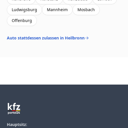
Ludwigsburg
Mannheim
Mosbach
Offenburg
Auto stattdessen zulassen in Heilbronn
Footer
Hauptsitz: