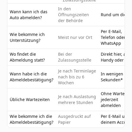
In den
Wann kann ich das
Öffnungszeiten
Rund um die U
Auto abmelden?
der Behörde
Per E-Mail,
Wie bekomme ich
Meist nur vor Ort
Telefon oder
Unterstützung?
WhatsApp
Wo findet die
Bei der
Direkt hier, am
Abmeldung statt?
Zulassungsstelle
Handy oder PC
Je nach Terminlage
Wann habe ich die
In wenigen
nach bis zu 6
Abmeldebestätigung?
Sekunden*
Wochen
Ohne Wartezeit
Je nach Auslastung
Übliche Wartezeiten
jederzeit
mehrere Stunden
abmelden
Wie bekomme ich die
Ausgedruckt auf
Per E-Mail und 
Abmeldebestätigung?
Papier
deinem Accoun