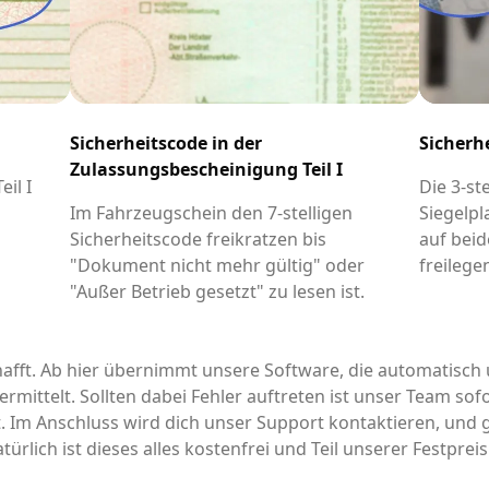
Sicherheitscode in der
Sicherh
Zulassungsbescheinigung Teil I
il I
Die 3-st
-
Im Fahrzeugschein den 7-stelligen
Siegelpl
Sicherheitscode freikratzen bis
auf beid
"Dokument nicht mehr gültig" oder
freilege
"Außer Betrieb gesetzt" zu lesen ist.
afft. Ab hier übernimmt unsere Software, die automatisch 
rmittelt. Sollten dabei Fehler auftreten ist unser Team sofo
it. Im Anschluss wird dich unser Support kontaktieren, un
türlich ist dieses alles kostenfrei und Teil unserer Festpre