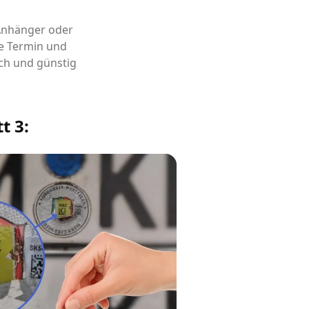
 Anhänger oder
e Termin und
ch und günstig
t 3: