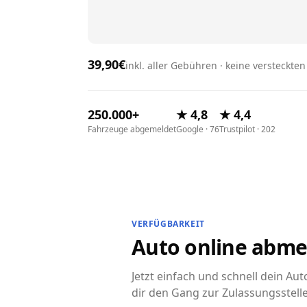
39,90€
inkl. aller Gebühren · keine versteckte
250.000+
★ 4,8
★ 4,4
Fahrzeuge abgemeldet
Google · 76
Trustpilot · 202
VERFÜGBARKEIT
Auto online abme
Jetzt einfach und schnell dein A
dir den Gang zur Zulassungsstell