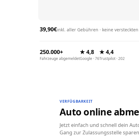
39,90€
inkl. aller Gebühren · keine versteckte
250.000+
★ 4,8
★ 4,4
Fahrzeuge abgemeldet
Google · 76
Trustpilot · 202
VERFÜGBARKEIT
Auto online abme
Jetzt einfach und schnell dein A
Gang zur Zulassungsstelle sparen