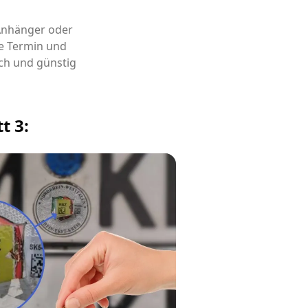
 Anhänger oder
e Termin und
ch und günstig
t 3: