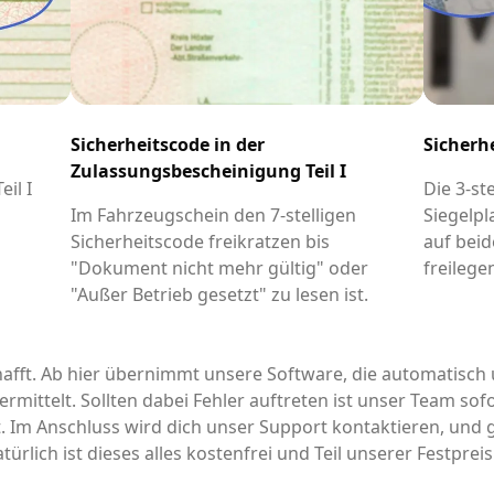
Sicherheitscode in der
Sicherh
Zulassungsbescheinigung Teil I
il I
Die 3-st
-
Im Fahrzeugschein den 7-stelligen
Siegelpl
Sicherheitscode freikratzen bis
auf beid
"Dokument nicht mehr gültig" oder
freilege
"Außer Betrieb gesetzt" zu lesen ist.
afft. Ab hier übernimmt unsere Software, die automatisch 
rmittelt. Sollten dabei Fehler auftreten ist unser Team sofo
it. Im Anschluss wird dich unser Support kontaktieren, un
türlich ist dieses alles kostenfrei und Teil unserer Festpre