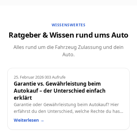
WISSENSWERTES
Ratgeber & Wissen rund ums Auto
Alles rund um die Fahrzeug Zulassung und dein
Auto.
Ratgeber
25. Februar 2026
·
303
Aufrufe
Garantie vs. Gewährleistung beim
Autokauf – der Unterschied einfach
erklärt
Garantie oder Gewährleistung beim Autokauf? Hier
erfährst du den Unterschied, welche Rechte du hast
und worauf du beim Neu- oder Gebrauchtwagen
Weiterlesen
→
achten solltest.