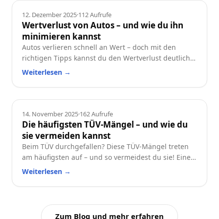
Ratgeber
12. Dezember 2025
·
112
Aufrufe
Wertverlust von Autos – und wie du ihn
minimieren kannst
Autos verlieren schnell an Wert – doch mit den
richtigen Tipps kannst du den Wertverlust deutlich
reduzieren. Erfahre, welche Faktoren besonders
Weiterlesen
→
wichtig sind und wie du dein Auto langfristig
wertstabil hältst.
Ratgeber
14. November 2025
·
162
Aufrufe
Die häufigsten TÜV-Mängel – und wie du
sie vermeiden kannst
Beim TÜV durchgefallen? Diese TÜV-Mängel treten
am häufigsten auf – und so vermeidest du sie! Eine
praktische Checkliste für alle Autofahrer.
Weiterlesen
→
Zum Blog und mehr erfahren