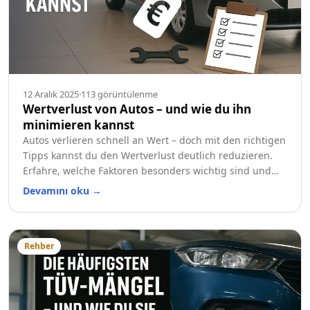
12 Aralık 2025
·
113
görüntülenme
Wertverlust von Autos – und wie du ihn
minimieren kannst
Autos verlieren schnell an Wert – doch mit den richtigen
Tipps kannst du den Wertverlust deutlich reduzieren.
Erfahre, welche Faktoren besonders wichtig sind und
wie du dein Auto langfristig wertstabil hältst.
Devamını oku
→
Rehber