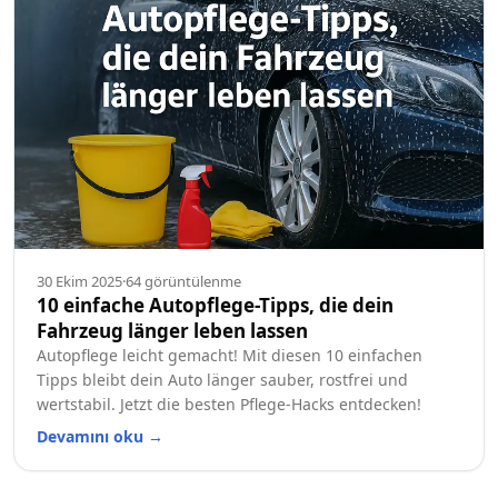
30 Ekim 2025
·
64
görüntülenme
10 einfache Autopflege-Tipps, die dein
Fahrzeug länger leben lassen
Autopflege leicht gemacht! Mit diesen 10 einfachen
Tipps bleibt dein Auto länger sauber, rostfrei und
wertstabil. Jetzt die besten Pflege-Hacks entdecken!
Devamını oku
→