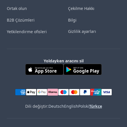
Ortak olun
Çekilme Hakkı
B2B Çözümleri
Bilgi
Gizlilik ayarları
Yetkilendirme ofisleri
Yoldayken aracını sil
Download on the
GET IT ON
App Store
Google Play
Dili değiştir:
Deutsch
English
Polski
Türkçe