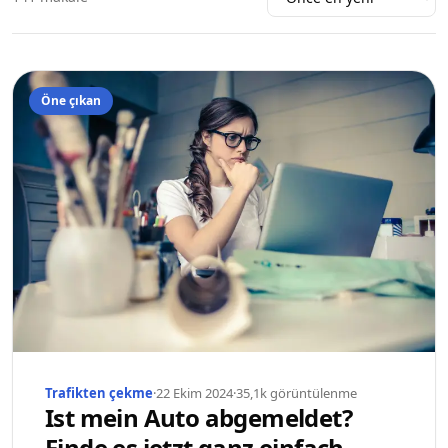
Öne çıkan
Trafikten çekme
·
22 Ekim 2024
·
35,1k
görüntülenme
Ist mein Auto abgemeldet?
Finde es jetzt ganz einfach