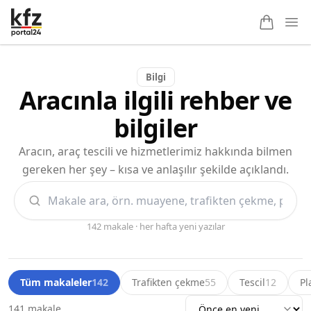
Ope
Bilgi
Aracınla ilgili rehber ve
bilgiler
Aracın, araç tescili ve hizmetlerimiz hakkında bilmen
gereken her şey – kısa ve anlaşılır şekilde açıklandı.
142 makale
·
her hafta yeni yazılar
Tüm makaleler
142
Trafikten çekme
55
Tescil
12
Pl
141 makale