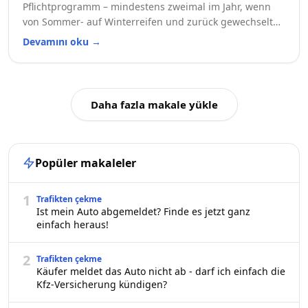
Pflichtprogramm – mindestens zweimal im Jahr, wenn
von Sommer- auf Winterreifen und zurück gewechselt
wird. Doch stellt sich die Frage: Selbst Hand anlegen
Devamını oku
→
oder lieber in die Werkstatt fahren? Wir zeigen dir die
Vor- und Nachteile beider Optionen.
Daha fazla makale yükle
Popüler makaleler
1
Trafikten çekme
Ist mein Auto abgemeldet? Finde es jetzt ganz
einfach heraus!
2
Trafikten çekme
Käufer meldet das Auto nicht ab - darf ich einfach die
Kfz-Versicherung kündigen?