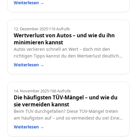
und worauf du beim Neu- oder Gebrauchtwagen
Weiterlesen
→
achten solltest.
Ratgeber
12. Dezember 2025
·
116
Aufrufe
Wertverlust von Autos – und wie du ihn
minimieren kannst
Autos verlieren schnell an Wert – doch mit den
richtigen Tipps kannst du den Wertverlust deutlich
reduzieren. Erfahre, welche Faktoren besonders
Weiterlesen
→
wichtig sind und wie du dein Auto langfristig
wertstabil hältst.
Ratgeber
14. November 2025
·
166
Aufrufe
Die häufigsten TÜV-Mängel – und wie du
sie vermeiden kannst
Beim TÜV durchgefallen? Diese TÜV-Mängel treten
am häufigsten auf – und so vermeidest du sie! Eine
praktische Checkliste für alle Autofahrer.
Weiterlesen
→