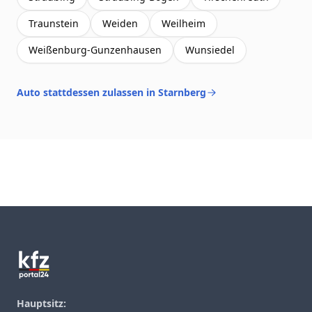
Traunstein
Weiden
Weilheim
Weißenburg-Gunzenhausen
Wunsiedel
Auto stattdessen zulassen in Starnberg
Footer
Hauptsitz: