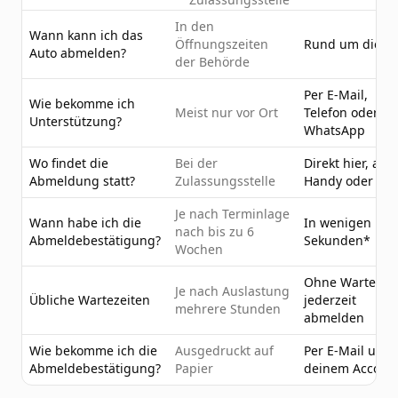
In den
Wann kann ich das
Öffnungszeiten
Rund um die U
Auto abmelden?
der Behörde
Per E-Mail,
Wie bekomme ich
Meist nur vor Ort
Telefon oder
Unterstützung?
WhatsApp
Wo findet die
Bei der
Direkt hier, am
Abmeldung statt?
Zulassungsstelle
Handy oder PC
Je nach Terminlage
Wann habe ich die
In wenigen
nach bis zu 6
Abmeldebestätigung?
Sekunden*
Wochen
Ohne Wartezeit
Je nach Auslastung
Übliche Wartezeiten
jederzeit
mehrere Stunden
abmelden
Wie bekomme ich die
Ausgedruckt auf
Per E-Mail und 
Abmeldebestätigung?
Papier
deinem Accoun