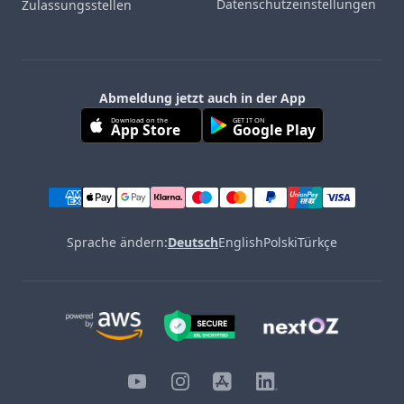
Datenschutzeinstellungen
Zulassungsstellen
Abmeldung jetzt auch in der App
Download on the
GET IT ON
App Store
Google Play
Sprache ändern:
Deutsch
English
Polski
Türkçe
YouTube
Instagram
iOS
LinkedIn