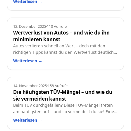
Weiterlesen
→
achten solltest.
Ratgeber
12. Dezember 2025
·
110
Aufrufe
Wertverlust von Autos – und wie du ihn
minimieren kannst
Autos verlieren schnell an Wert – doch mit den
richtigen Tipps kannst du den Wertverlust deutlich
reduzieren. Erfahre, welche Faktoren besonders
Weiterlesen
→
wichtig sind und wie du dein Auto langfristig
wertstabil hältst.
Ratgeber
14. November 2025
·
158
Aufrufe
Die häufigsten TÜV-Mängel – und wie du
sie vermeiden kannst
Beim TÜV durchgefallen? Diese TÜV-Mängel treten
am häufigsten auf – und so vermeidest du sie! Eine
praktische Checkliste für alle Autofahrer.
Weiterlesen
→