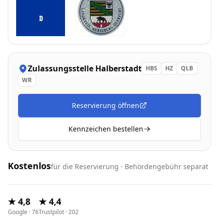
D
Zulassungsstelle
Halberstadt
HBS
HZ
QLB
WR
Reservierung öffnen
Kennzeichen bestellen
Kostenlos
für die Reservierung · Behördengebühr separat
★ 4,8
★ 4,4
Google · 76
Trustpilot · 202