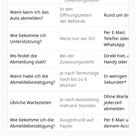
In den
Wann kann ich das
Öffnungszeiten
Rund um die U
Auto abmelden?
der Behörde
Per E-Mail,
Wie bekomme ich
Meist nur vor Ort
Telefon oder
Unterstützung?
WhatsApp
Wo findet die
Bei der
Direkt hier, am
Abmeldung statt?
Zulassungsstelle
Handy oder PC
Je nach Terminlage
Wann habe ich die
In wenigen
nach bis zu 6
Abmeldebestätigung?
Sekunden*
Wochen
Ohne Wartezeit
Je nach Auslastung
Übliche Wartezeiten
jederzeit
mehrere Stunden
abmelden
Wie bekomme ich die
Ausgedruckt auf
Per E-Mail und 
Abmeldebestätigung?
Papier
deinem Accoun