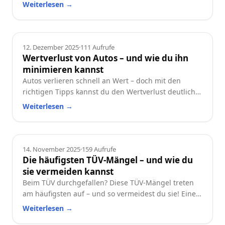
und worauf du beim Neu- oder Gebrauchtwagen
Weiterlesen
→
achten solltest.
Ratgeber
12. Dezember 2025
·
111
Aufrufe
Wertverlust von Autos – und wie du ihn
minimieren kannst
Autos verlieren schnell an Wert – doch mit den
richtigen Tipps kannst du den Wertverlust deutlich
reduzieren. Erfahre, welche Faktoren besonders
Weiterlesen
→
wichtig sind und wie du dein Auto langfristig
wertstabil hältst.
Ratgeber
14. November 2025
·
159
Aufrufe
Die häufigsten TÜV-Mängel – und wie du
sie vermeiden kannst
Beim TÜV durchgefallen? Diese TÜV-Mängel treten
am häufigsten auf – und so vermeidest du sie! Eine
praktische Checkliste für alle Autofahrer.
Weiterlesen
→