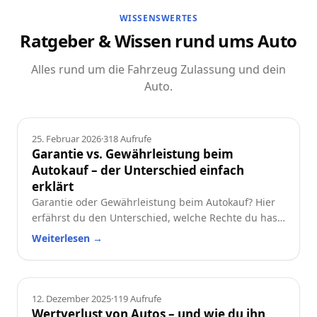
WISSENSWERTES
Ratgeber & Wissen rund ums Auto
Alles rund um die Fahrzeug Zulassung und dein
Auto.
Ratgeber
25. Februar 2026
·
318
Aufrufe
Garantie vs. Gewährleistung beim
Autokauf – der Unterschied einfach
erklärt
Garantie oder Gewährleistung beim Autokauf? Hier
erfährst du den Unterschied, welche Rechte du hast
und worauf du beim Neu- oder Gebrauchtwagen
Weiterlesen
→
achten solltest.
Ratgeber
12. Dezember 2025
·
119
Aufrufe
Wertverlust von Autos – und wie du ihn