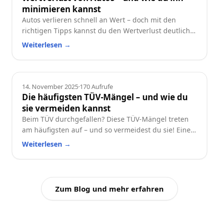
minimieren kannst
Autos verlieren schnell an Wert – doch mit den
richtigen Tipps kannst du den Wertverlust deutlich
reduzieren. Erfahre, welche Faktoren besonders
Weiterlesen
→
wichtig sind und wie du dein Auto langfristig
wertstabil hältst.
Ratgeber
14. November 2025
·
170
Aufrufe
Die häufigsten TÜV-Mängel – und wie du
sie vermeiden kannst
Beim TÜV durchgefallen? Diese TÜV-Mängel treten
am häufigsten auf – und so vermeidest du sie! Eine
praktische Checkliste für alle Autofahrer.
Weiterlesen
→
Zum Blog und mehr erfahren